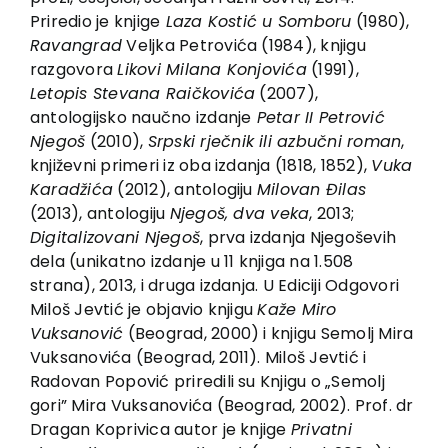
Priredio je knjige
Laza Kostić u Somboru
(1980),
Ravangrad
Veljka Petrovića (1984), knjigu
razgovora
Likovi Milana Konjovića
(1991),
Letopis Stevana Raičkovića
(2007),
antologijsko naučno izdanje
Petar II Petrović
Njegoš
(2010),
Srpski rječnik ili azbučni roman
,
književni primeri iz oba izdanja (1818, 1852),
Vuka
Karadžića
(2012), antologiju
Milovan Đilas
(2013), antologiju
Njegoš, dva veka
, 2013;
Digitalizovani Njegoš
, prva izdanja Njegoševih
dela (unikatno izdanje u 11 knjiga na 1.508
strana), 2013, i druga izdanja. U Ediciji Odgovori
Miloš Jevtić je objavio knjigu
Kaže Miro
Vuksanović
(Beograd, 2000) i knjigu Semolj Mira
Vuksanovića (Beograd, 2011). Miloš Jevtić i
Radovan Popović priredili su Knjigu o „Semolj
gori” Mira Vuksanovića (Beograd, 2002). Prof. dr
Dragan Koprivica autor je knjige
Privatni