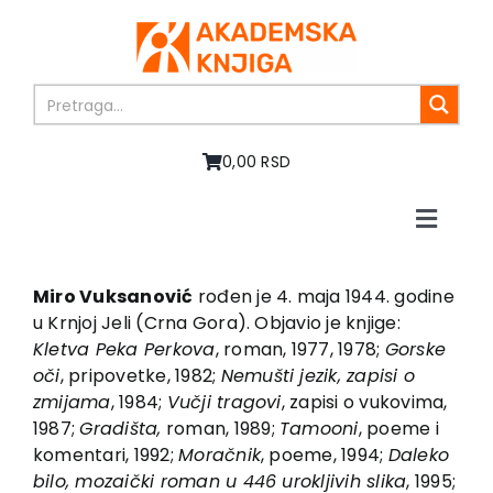
Skip
to
content
0,00 RSD
Toggle
Naviga
Početna
O nama
Miro Vuksanović
rođen je 4. maja 1944. godine
u Krnjoj Jeli (Crna Gora). Objavio je knjige:
Knjige
Kletva Peka Perkova
, roman, 1977, 1978;
Gorske
U pripremi
oči
, pripovetke, 1982;
Nemušti jezik, zapisi o
Akcija
zmijama
, 1984;
Vučji tragovi
, zapisi o vukovima,
1987;
Gradišta,
roman, 1989;
Tamooni
, poeme i
Autori
komentari, 1992;
Moračnik
, poeme, 1994;
Daleko
Vesti
bilo, mozaički roman u 446 urokljivih slika
, 1995;