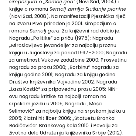
simpozijum o „Semolj gori”
(Novi Sad, 2004) i
knjige o romanu
Semolj zemlja Slušanje planine
(Novi Sad, 2008). Na manifestaciji Pjesnička riječ
na izvoru Pive priređen je 2001. simpozijum o
romanu
Semolj gora
. Za književni rad dobio je:
Nagradu „Politike” za priču (1975); Nagradu
„Miroslavljevo jevanđelje” za najbolju proznu
knjigu u Jugoslaviji za period 1997–2000; Nagradu
za umetnost Vukove zadužbine 2000; Prosvetinu
nagradu za prozu 2000; „Borbinu” nagradu za
knjigu godine 2001; Nagradu za knjigu godine
Društva književnika Vojvodine 2002; Nagradu
„Laza Kostić” za pripovednu prozu 2005; NIN-
ovu nagradu kritike za najbolji roman na
srpskom jeziku u 2005; Nagradu „Meša
Selimović” za najbolju knjigu na srpskom jeziku u
2005; Zlatni hit liber 2006; „Statuetu Branka
Radičevića” Brankovog kola 2010. i Povelju za
životno delo Udruženja književnika Srbije (2012).