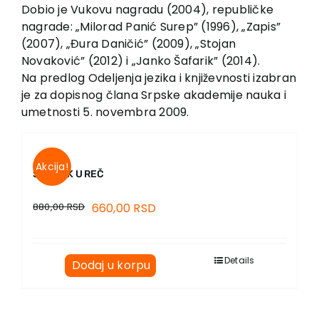
Dobio je Vukovu nagradu (2004), republičke
nagrade: „Milorad Panić Surep” (1996), „Zapis”
(2007), „Đura Daničić” (2009), „Stojan
Novaković” (2012) i „Janko Šafarik” (2014).
Na predlog Odeljenja jezika i književnosti izabran
je za dopisnog člana Srpske akademije nauka i
umetnosti 5. novembra 2009.
Akcija!
SILAZAK U REČ
880,00
RSD
660,00
RSD
Details
Dodaj u korpu