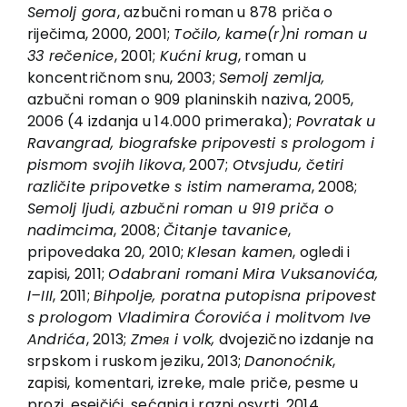
EU PROJEKTI
Semolj gora
, azbučni roman u 878 priča o
riječima, 2000, 2001;
Točilo, kame(r)ni roman u
Kontakt
33 rečenice
, 2001;
Kućni krug
, roman u
koncentričnom snu, 2003;
Semolj zemlja,
azbučni roman o 909 planinskih naziva, 2005,
2006 (4 izdanja u 14.000 primeraka);
Povratak u
Ravangrad, biografske pripovesti s prologom i
pismom svojih likova
, 2007;
Otvsjudu, četiri
različite pripovetke s istim namerama
, 2008;
Semolj ljudi, azbučni roman u 919 priča o
nadimcima
, 2008;
Čitanje tavanice
,
pripovedaka 20, 2010;
Klesan kamen
, ogledi i
zapisi, 2011;
Odabrani romani Mira Vuksanovića,
I–III
, 2011;
Bihpolje, poratna putopisna pripovest
s prologom Vladimira Ćorovića i molitvom Ive
Andrića
, 2013;
Zmeя i volk,
dvojezično izdanje na
srpskom i ruskom jeziku, 2013;
Danonoćnik
,
zapisi, komentari, izreke, male priče, pesme u
prozi, esejčići, sećanja i razni osvrti, 2014.