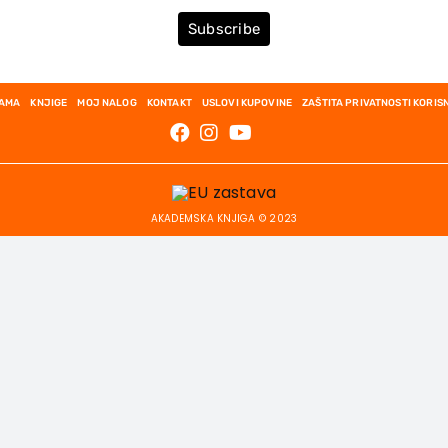
Subscribe
NAMA
KNJIGE
MOJ NALOG
KONTAKT
USLOVI KUPOVINE
ZAŠTITA PRIVATNOSTI KORIS
AKADEMSKA KNJIGA © 2023