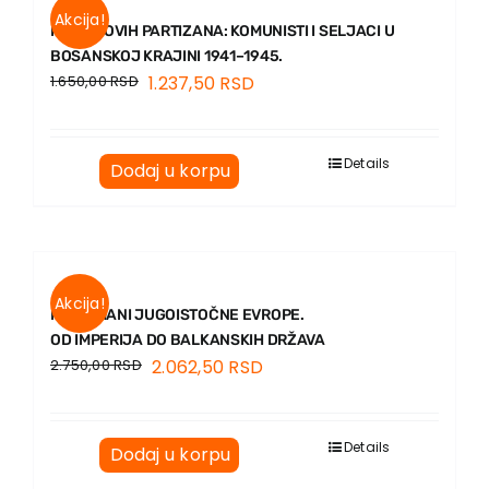
EU PROJEKTI
Akcija!
KOD TITOVIH PARTIZANA: KOMUNISTI I SELJACI U
Kontakt
BOSANSKOJ KRAJINI 1941–1945.
1.650,00
RSD
1.237,50
RSD
Details
Dodaj u korpu
Akcija!
MUSLIMANI JUGOISTOČNE EVROPE.
OD IMPERIJA DO BALKANSKIH DRŽAVA
2.750,00
RSD
2.062,50
RSD
Details
Dodaj u korpu