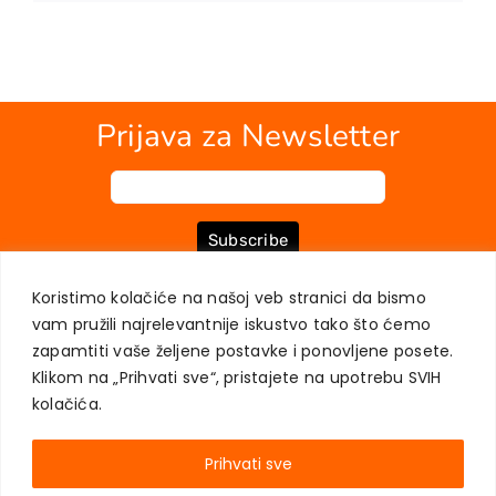
Prijava za Newsletter
Subscribe
Koristimo kolačiće na našoj veb stranici da bismo
vam pružili najrelevantnije iskustvo tako što ćemo
O NAMA
KNJIGE
MOJ NALOG
KONTAKT
USLOVI KUPOVINE
zapamtiti vaše željene postavke i ponovljene posete.
ZAŠTITA PRIVATNOSTI KORISNIKA
Klikom na „Prihvati sve“, pristajete na upotrebu SVIH
kolačića.
Prihvati sve
AKADEMSKA KNJIGA © 2023