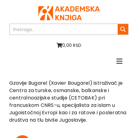
Skip
to
content
0,00 RSD
Toggle
Naviga
Početna
O nama
Gzavije Bugarel (Xavier Bougarel) istraživač je
Centra za turske, osmanske, balkanske i
Knjige
centralnoazijske studije (CETOBAK) pri
U pripremi
francuskom CNRS-u, specijalista za islam u
Akcija
Jugoistočnoj Evropi kao i za ratove i posleratna
društva na tlu bivše Jugoslavije.
Autori
Vesti