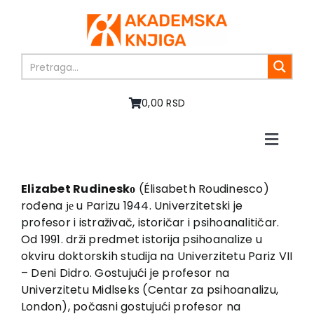
Skip
to
content
0,00 RSD
Toggle
Naviga
Početna
O nama
Elizabet Rudineskо
(Élisabeth Roudinesco)
rođena је u Parizu 1944. Univerzitetski je
Knjige
profesor i istraživač, istoričar i psihoanalitičar.
U pripremi
Od 1991. drži predmet istorija psihoanalize u
Akcija
okviru doktorskih studija na Univerzitetu Pariz VII
– Deni Didro. Gostujući je profesor na
Autori
Univerzitetu Midlseks (Centar za psihoanalizu,
Vesti
London), počasni gostujući profesor na