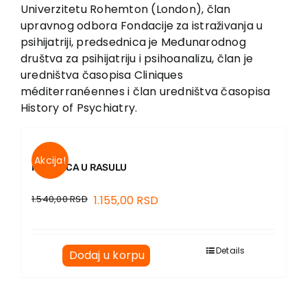
EU PROJEKTI
Univerzitetu Rohemton (London), član
upravnog odbora Fondacije za istraživanja u
Kontakt
psihijatriji, predsednica je Međunarodnog
društva za psihijatriju i psihoanalizu, član je
uredništva časopisa Cliniques
méditerranéennes i član uredništva časopisa
History of Psychiatry.
Akcija!
PORODICA U RASULU
1.540,00
RSD
1.155,00
RSD
Details
Dodaj u korpu