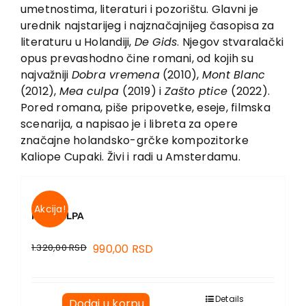
EU PROJEKTI
umetnostima, literaturi i pozorištu. Glavni je
urednik najstarijeg i najznačajnijeg časopisa za
Kontakt
literaturu u Holandiji,
De Gids
. Njegov stvaralački
opus prevashodno čine romani, od kojih su
najvažniji
Dobra vremena
(2010),
Mont Blanc
(2012),
Mea
culpa
(2019) i
Zašto ptice
(2022).
Pored romana, piše pripovetke, eseje, filmska
scenarija, a napisao je i libreta za opere
značajne holandsko-grčke kompozitorke
Kaliope Cupaki. Živi i radi u Amsterdamu.
Akcija!
MEA CULPA
1.320,00
RSD
990,00
RSD
Details
Dodaj u korpu