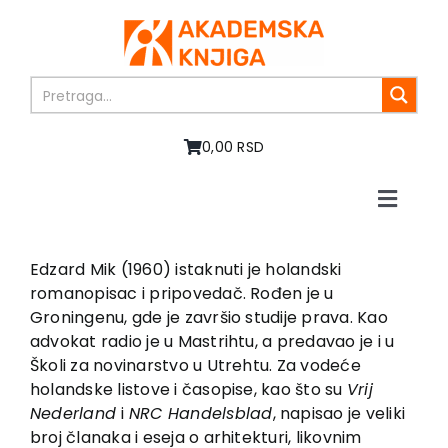
Skip
to
content
0,00 RSD
Toggle
Naviga
Početna
O nama
Edzard Mik (1960) istaknuti je holandski
romanopisac i pripovedač. Rođen je u
Knjige
Groningenu, gde je završio studije prava. Kao
U pripremi
advokat radio je u Mastrihtu, a predavao je i u
Akcija
Školi za novinarstvo u Utrehtu. Za vodeće
holandske listove i časopise, kao što su
Vrij
Autori
Nederland
i
NRC Handelsblad
, napisao je veliki
Vesti
broj članaka i eseja o arhitekturi, likovnim