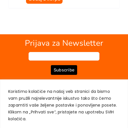
Prijava za Newsletter
Subscribe
Koristimo kolačiće na našoj veb stranici da bismo
O NAMA
KNJIGE
MOJ NALOG
KONTAKT
USLOVI KUPOVINE
vam pružili najrelevantnije iskustvo tako što ćemo
ZAŠTITA PRIVATNOSTI KORISNIKA
zapamtiti vaše željene postavke i ponovljene posete.
Klikom na „Prihvati sve“, pristajete na upotrebu SVIH
kolačića.