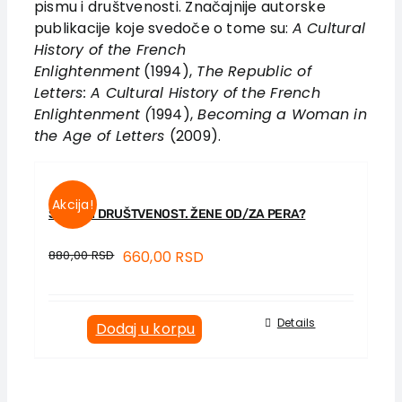
pismu i društvenosti. Značajnije autorske
Vesti
publikacije koje svedoče o tome su:
A Cultural
EU PROJEKTI
History of the French
Enlightenment
(1994),
The Republic of
Kontakt
Letters: A Cultural History of the French
Enlightenment (
1994),
Becoming a Woman in
the Age of Letters
(2009).
Akcija!
SALON I DRUŠTVENOST. ŽENE OD/ZA PERA?
880,00
RSD
660,00
RSD
Details
Dodaj u korpu