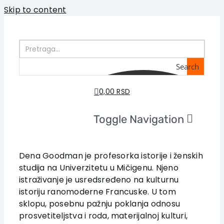
Skip to content
Search
0,00 RSD
Toggle Navigation
Početna
O nama
Dena Goodman je profesorka istorije i ženskih
studija na Univerzitetu u Mičigenu. Njeno
Knjige
istraživanje je usredsređeno na kulturnu
U pripremi
istoriju ranomoderne Francuske. U tom
Akcija
sklopu, posebnu pažnju poklanja odnosu
prosvetiteljstva i roda, materijalnoj kulturi,
Autori