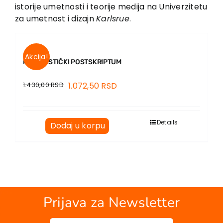
EU PROJEKTI
istorije umetnosti i teorije medija na Univerzitetu
za umetnost i dizajn
Karlsrue
.
Kontakt
Akcija!
KOMUNISTIČKI POSTSKRIPTUM
1.430,00
RSD
1.072,50
RSD
Details
Dodaj u korpu
Prijava za Newsletter