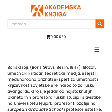
Skip
to
content
0,00 RSD
Toggle
Naviga
Početna
O nama
Boris Grojs (Boris Groys, Berlin, 1947), filozof,
umetnički kritičar, teoretičar medija, esejist i
Knjige
međunarodno priznati ekspert za umetnost i
U pripremi
književnost sovjetske ere, naročito za rusku
Akcija
avangardu. Grojs je jedan od najistaknutijih
planetarnih profesora ruskih studija i slavistike
Autori
na Univerzitetu Njujork, profesor filozofije na
Vesti
European Graduate
School
i profesor estetike,