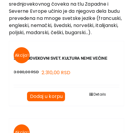
EU PROJEKTI
srednjovekovnog čoveka na tlu Zapadne i
Severne Evrope učinio je da njegova dela budu
Kontakt
prevedena na mnoge svetske jezike (francuski,
engleski, nemački, švedski, norveški, italijanski,
poljski, mađarski, češki, bugarski…).
Akcija!
SREDNJOVEKOVNI SVET. KULTURA NEME VEĆINE
3.080,00
RSD
2.310,00
RSD
Details
Dodaj u korpu
Akcija!