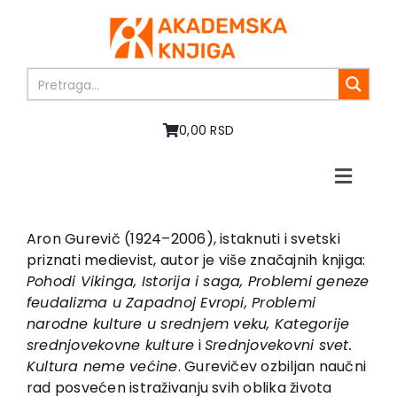
Skip
to
content
0,00 RSD
Toggle
Naviga
Početna
O nama
Aron Gurevič (1924–2006), istaknuti i svetski
priznati medievist, autor je više značajnih knjiga:
Knjige
Pohodi Vikinga, Istorija i saga, Problemi geneze
U pripremi
feudalizma u Zapadnoj Evropi, Problemi
Akcija
narodne kulture u srednjem veku, Kategorije
srednjovekovne kulture
i
Srednjovekovni svet.
Autori
Kultura neme većine
. Gurevičev ozbiljan naučni
Vesti
rad posvećen istraživanju svih oblika života