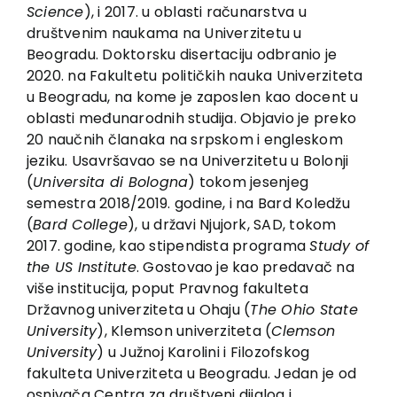
EU PROJEKTI
Science
), i 2017. u oblasti računarstva u
društvenim naukama na Univerzitetu u
Kontakt
Beogradu. Doktorsku disertaciju odbranio je
2020. na Fakultetu političkih nauka Univerziteta
u Beogradu, na kome je zaposlen kao docent u
oblasti međunarodnih studija. Objavio je preko
20 naučnih članaka na srpskom i engleskom
jeziku. Usavršavao se na Univerzitetu u Bolonji
(
Universita di Bologna
) tokom jesenjeg
semestra 2018/2019. godine, i na Bard Koledžu
(
Bard College
), u državi Njujork, SAD, tokom
2017. godine, kao stipendista programa
Study of
the US Institute
. Gostovao je kao predavač na
više institucija, poput Pravnog fakulteta
Državnog univerziteta u Ohaju (
The Ohio State
University
), Klemson univerziteta (
Clemson
University
) u Južnoj Karolini i Filozofskog
fakulteta Univerziteta u Beogradu. Jedan je od
osnivača Centra za društveni dijalog i