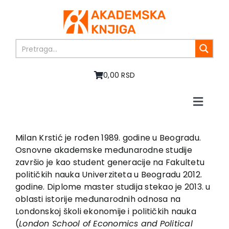
Skip
to
content
0,00 RSD
Toggle
Naviga
Početna
O nama
Milan Krstić je rođen 1989. godine u Beogradu.
Osnovne akademske međunarodne studije
Knjige
završio je kao student generacije na Fakultetu
U pripremi
političkih nauka Univerziteta u Beogradu 2012.
Akcija
godine. Diplome master studija stekao je 2013. u
oblasti istorije međunarodnih odnosa na
Autori
Londonskoj školi ekonomije i političkih nauka
Vesti
(
London School of Economics and
Political