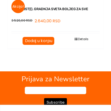
Akcija!
VREDNOST(I). GRADNJA SVETA BOLJEG ZA SVE
3.520,00
RSD
2.640,00
RSD
Details
Dodaj u korpu
Prijava za Newsletter
Subscribe