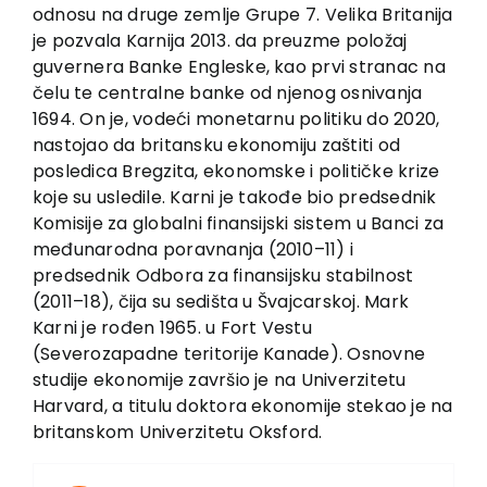
EU PROJEKTI
odnosu na druge zemlje Grupe 7. Velika Britanija
je pozvala Karnija 2013. da preuzme položaj
Kontakt
guvernera Banke Engleske, kao prvi stranac na
čelu te centralne banke od njenog osnivanja
1694. On je, vodeći monetarnu politiku do 2020,
nastojao da britansku ekonomiju zaštiti od
posledica Bregzita, ekonomske i političke krize
koje su usledile. Karni je takođe bio predsednik
Komisije za globalni finansijski sistem u Banci za
međunarodna poravnanja (2010–11) i
predsednik Odbora za finansijsku stabilnost
(2011–18), čija su sedišta u Švajcarskoj. Mark
Karni je rođen 1965. u Fort Vestu
(Severozapadne teritorije Kanade). Osnovne
studije ekonomije završio je na Univerzitetu
Harvard, a titulu doktora ekonomije stekao je na
britanskom Univerzitetu Oksford.