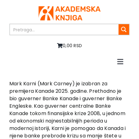
Skip
to
content
0,00 RSD
Toggle
Naviga
Početna
O nama
Mark Karni (Mark Carney) je izabran za
premijera Kanade 2025. godine. Prethodno je
Knjige
bio guverner Banke Kanade i guverner Banke
U pripremi
Engleske. Kao guverner centralne Banke
Akcija
Kanade tokom finansijske krize 2008, u jednom
od ekonomski najnestabilnijih perioda u
Autori
modernoj istoriji, Karni je pomogao da Kanada i
Vesti
njene banke prebrode krizu sa manje štete u