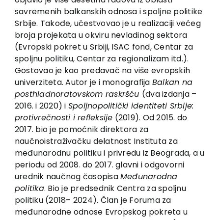
Vesti
savremenih balkanskih odnosa i spoljne politike
EU PROJEKTI
Srbije. Takođe, učestvovao je u realizaciji većeg
broja projekata u okviru nevladinog sektora
Kontakt
(Evropski pokret u Srbiji, ISAC fond, Centar za
spoljnu politiku, Centar za regionalizam itd.).
Gostovao je kao predavač na više evropskih
univerziteta. Autor je i monografija
Balkan na
posthladnoratovskom raskršću
(dva izdanja –
2016. i 2020) i
Spoljnopolitički identiteti Srbije:
protivrečnosti i refleksije
(2019). Od 2015. do
2017. bio je pomoćnik direktora za
naučnoistraživačku delatnost Instituta za
međunarodnu politiku i privredu iz Beograda, a u
periodu od 2008. do 2017. glavni i odgovorni
urednik naučnog časopisa
Međunarodna
politika
. Bio je predsednik Centra za spoljnu
politiku (2018– 2024). Član je Foruma za
međunarodne odnose Evropskog pokreta u