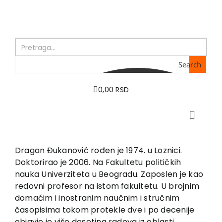
Skip
to
content
Search
0,00 RSD
Toggle
Naviga
Početna
O nama
Dragan Đukanović rođen je 1974. u Loznici.
Doktorirao je 2006. Na Fakultetu političkih
Knjige
nauka Univerziteta u Beogradu. Zaposlen je kao
U pripremi
redovni profesor na istom fakultetu. U brojnim
Akcija
domaćim i inostranim naučnim i stručnim
časopisima tokom protekle dve i po decenije
Autori
objavio je više desetina radova iz oblasti