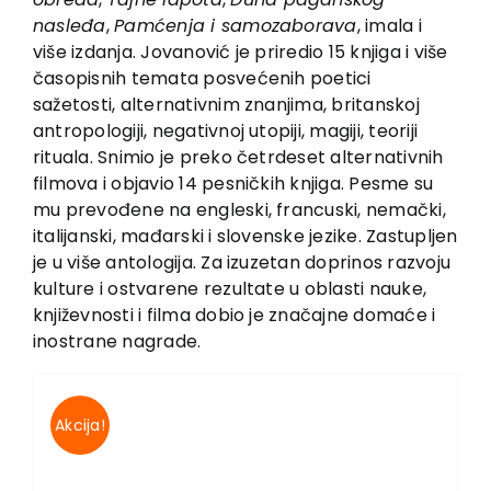
Vesti
nasleđa
,
Pamćenja i samozaborava
, imala i
EU PROJEKTI
više izdanja. Jovanović je priredio 15 knjiga i više
časopisnih temata posvećenih poetici
Kontakt
sažetosti, alternativnim znanjima, britanskoj
antropologiji, negativnoj utopiji, magiji, teoriji
rituala. Snimio je preko četrdeset alternativnih
filmova i objavio 14 pesničkih knjiga. Pesme su
mu prevođene na engleski, francuski, nemački,
italijanski, mađarski i slovenske jezike. Zastupljen
je u više antologija. Za izuzetan doprinos razvoju
kulture i ostvarene rezultate u oblasti nauke,
književnosti i filma dobio je značajne domaće i
inostrane nagrade.
Akcija!