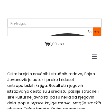
Skip
to
content
Search
0,00 RSD
Toggle
Naviga
Početna
O nama
Osim brojnih naučnih i stručnih radova, Bojan
Jovanović je autor i preko trideset
Knjige
antropoloških knjiga. Rezultati njegovih
U pripremi
istraživanja često su u središtu pažnje stručne i
Akcija
šire kulturne javnosti, pa su neka od njegovih
dela, poput
Srpske knjige mrtvih
,
Magije srpskih
Autori
obreda
,
Tajne lapota
,
Duha paganskog