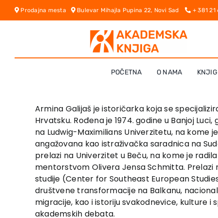
Skip
Prodajna mesta
Bulevar Mihajla Pupina 22, Novi Sad
+ 381 21
to
content
POČETNA
O NAMA
KNJIG
Armina Galijaš je istoričarka koja se specijali
Hrvatsku. Rođena je 1974. godine u Banjoj Luci, g
na Ludwig-Maximilians Univerzitetu, na kome je s
angažovana kao istraživačka saradnica na Sudo
prelazi na Univerzitet u Beču, na kome je radila
mentorstvom Olivera Jensa Schmitta. Prelazi na
studije (Center for Southeast European Studies)
društvene transformacije na Balkanu, nacionalne 
migracije, kao i istoriju svakodnevice, kulture 
akademskih debata.