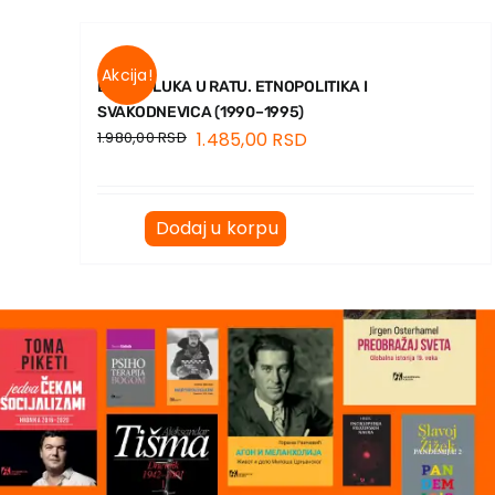
Akcija!
BANJA LUKA U RATU. ETNOPOLITIKA I
SVAKODNEVICA (1990–1995)
1.980,00
RSD
1.485,00
RSD
Dodaj u korpu