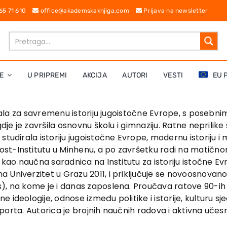
 65 71 610
office@akademskaknjiga.com
Prijava na newsletter
E
U PRIPREMI
AKCIJA
AUTORI
VESTI
EU 
zirala za savremenu istoriju jugoistočne Evrope, s posebni
dje je završila osnovnu školu i gimnaziju. Ratne neprilike
tudirala istoriju jugoistočne Evrope, modernu istoriju i 
st-Institutu u Minhenu, a po završetku radi na matičnom
 kao naučna saradnica na Institutu za istoriju istočne Ev
 Univerzitet u Grazu 2011, i priključuje se novoosnovan
, na kome je i danas zaposlena. Proučava ratove 90-ih go
ideologije, odnose između politike i istorije, kulturu sj
i sporta. Autorica je brojnih naučnih radova i aktivna uč