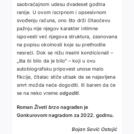
saobraćajnom udesu dvadeset godina
ranije. U ovom iscrpnom i opsesivnom
svođenju računa, ono što drži čitaočevu
pažnju nije njegov karakter intimne
ispovesti već njegova struktura, zasnovana
na popisu okolnosti koje su prethodile
nesreći. Dok se nižu irealni kondicionali –
„šta bi bilo da je bilo“ – koji u ovu
autobiografsku pripovest unose malo
fikcije, čitalac stiče utisak da se najavljena
smrt možda neće dogoditi. Ili barem da će
se na neko vreme
odgoditi
.
Roman
Živeti brzo
nagrađen je
Gonkurovom nagradom za 2022. godinu.
Bojan Savić Ostojić