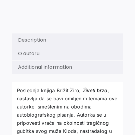
Description
O autoru
Additional information
Poslednja knjiga Brižit Žiro,
Živeti brzo
,
nastavlja da se bavi omiljenim temama ove
autorke, smeštenim na obodima
autobiografskog pisanja. Autorka se u
pripovesti vraća na okolnosti tragičnog
gubitka svog muža Kloda, nastradalog u