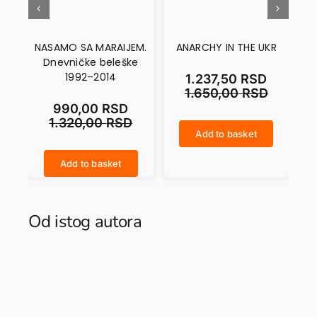
NASAMO SA MARAIJEM.
ANARCHY IN THE UKR
Dnevničke beleške
1992–2014
1.237,50
RSD
1.650,00
RSD
990,00
RSD
1.320,00
RSD
Add to basket
ANARCHY IN THE UKR quantity
CRNI SEPTEMBAR quantity
Add to basket
NASAMO SA MARAIJEM. Dnevničke beleške 1992–2014 quantity
Od istog autora