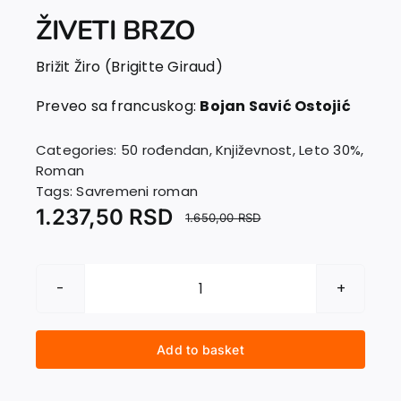
ŽIVETI BRZO
Brižit Žiro (Brigitte Giraud)
Preveo sa francuskog:
Bojan Savić Ostojić
Categories:
50 rođendan
,
Književnost
,
Leto 30%
,
Roman
Tags:
Savremeni roman
1.237,50
RSD
1.650,00
RSD
ŽIVETI
BRZO
quantity
Add to basket