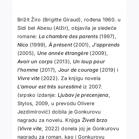
Brižit Žiro (Brigitte Giraud), rođena 1960. u
Sidi bel Abesu (Alžir), objavila je sledeće
romane:
La chambre des parents
(1997),
Nico
(1999),
À présent
(2001),
J’apprends
(2005),
Une année étrangère
(2009),
Avoir un corps
(2013),
Un loup pour
l’homme
(2017),
Jour de courage
(2019) i
Vivre vite
(2022). Za knjigu novela
L’amour est très surestimé
iz 2007.
(srpsko izdanje:
Ljubav je precenjena
,
Stylos, 2009, u prevodu Olivere
Jezdimirović) dobila je Gonkurovu
nagradu za novelu. Knjiga
Živeti brzo
(
Vivre vite
, 2022) donela joj je Gonkurovu
nagradu za roman, kao i Gonkurovu