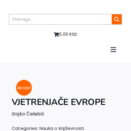
Skip
to
content
0,00 RSD
Toggle
Naviga
Home
About us
Books
Akcija!
In preparation
Sale
VJETRENJAČE EVROPE
Authors
Gojko Čelebić
News
EU PROJECTS
Categories:
Nauka o književnosti