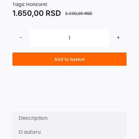
Contact
Tags:
Horizonti
1.650,00
RSD
2.200,00
RSD
VJETRENJAČE
EVROPE
quantity
Add to basket
Description
O autoru