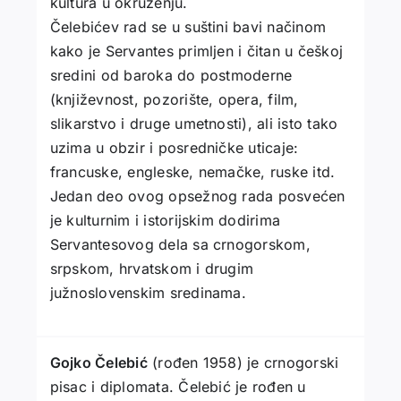
kultura u okruženju.
Čelebićev rad se u suštini bavi načinom
kako je Servantes primljen i čitan u češkoj
sredini od baroka do postmoderne
(književnost, pozorište, opera, film,
slikarstvo i druge umetnosti), ali isto tako
uzima u obzir i posredničke uticaje:
francuske, engleske, nemačke, ruske itd.
Jedan deo ovog opsežnog rada posvećen
je kulturnim i istorijskim dodirima
Servantesovog dela sa crnogorskom,
srpskom, hrvatskom i drugim
južnoslovenskim sredinama.
Gojko Čelebić
(rođen 1958) je crnogorski
pisac i diplomata. Čelebić je rođen u