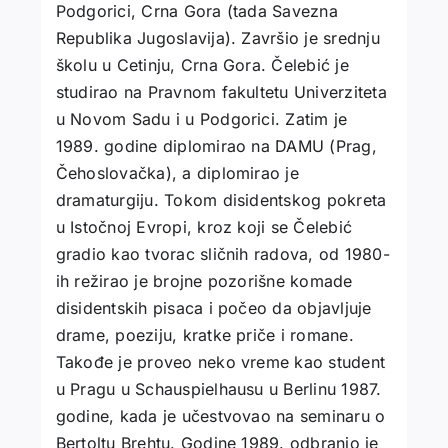
Podgorici, Crna Gora (tada Savezna
Republika Jugoslavija). Završio je srednju
školu u Cetinju, Crna Gora. Čelebić je
studirao na Pravnom fakultetu Univerziteta
u Novom Sadu i u Podgorici. Zatim je
1989. godine diplomirao na DAMU (Prag,
Čehoslovačka), a diplomirao je
dramaturgiju. Tokom disidentskog pokreta
u Istočnoj Evropi, kroz koji se Čelebić
gradio kao tvorac sličnih radova, od 1980-
ih režirao je brojne pozorišne komade
disidentskih pisaca i počeo da objavljuje
drame, poeziju, kratke priče i romane.
Takođe je proveo neko vreme kao student
u Pragu u Schauspielhausu u Berlinu 1987.
godine, kada je učestvovao na seminaru o
Bertoltu Brehtu. Godine 1989. odbranio je