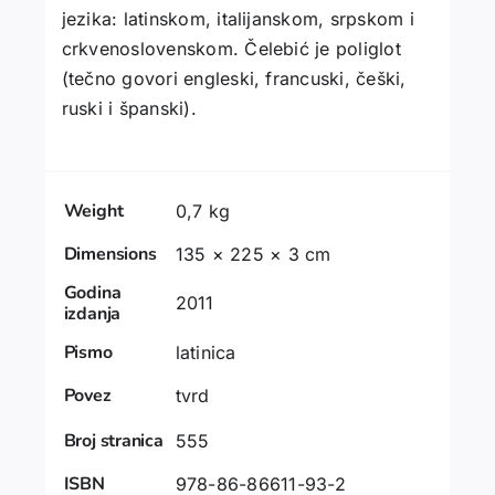
jezika: latinskom, italijanskom, srpskom i
crkvenoslovenskom. Čelebić je poliglot
(tečno govori engleski, francuski, češki,
ruski i španski).
Weight
0,7 kg
Dimensions
135 × 225 × 3 cm
Godina
2011
izdanja
Pismo
latinica
Povez
tvrd
Broj stranica
555
ISBN
978-86-86611-93-2