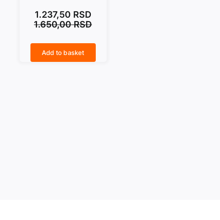
1.237,50
RSD
1.650,00
RSD
Add to basket
CARSTVO quantity