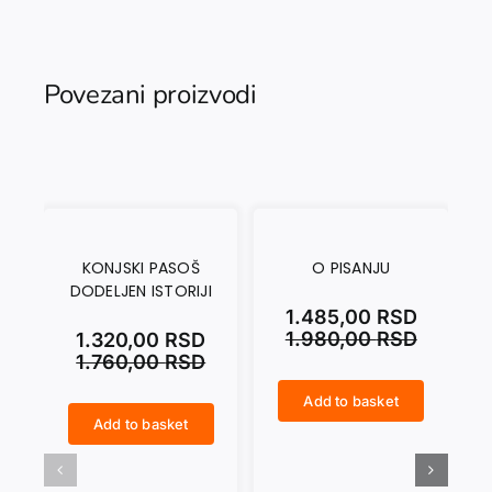
Povezani proizvodi
KONJSKI PASOŠ
O PISANJU
H
DODELJEN ISTORIJI
1.485,00
RSD
1.980,00
RSD
1.320,00
RSD
1.760,00
RSD
Add to basket
O PISANJU quantity
HTEO SAM DA ĆUTIM quantity
Add to basket
KONJSKI PASOŠ DODELJEN ISTORIJI quantity