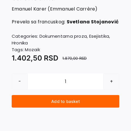
EU PROJECTS
Emanuel Karer (Emmanuel Carrère)
Contact
Prevela sa francuskog:
Svetlana Stojanović
Categories:
Dokumentarna proza
,
Esejistika
,
Hronika
Tags:
Mozaik
1.402,50
RSD
1.870,00
RSD
V13.
Hronika
suđenja
Add to basket
teroristima
quantity