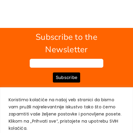
Subscribe to the
Newsletter
Subscribe
Koristimo kolačiće na našoj veb stranici da bismo
ABOUT US
BOOKS
MY ACCOUNT
CONTACT
TERMS OF PURCHASE
vam pružili najrelevantnije iskustvo tako što ćemo
USER PRIVACY PROTECTION
zapamtiti vaše željene postavke i ponovljene posete.
Klikom na „Prihvati sve“, pristajete na upotrebu SVIH
kolačića.