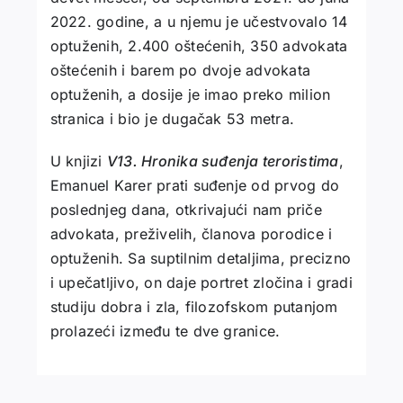
2022. godine, a u njemu je učestvovalo 14
optuženih, 2.400 oštećenih, 350 advokata
oštećenih i barem po dvoje advokata
optuženih, a dosije je imao preko milion
stranica i bio je dugačak 53 metra.
U knjizi
V13. Hronika suđenja teroristima
,
Emanuel Karer prati suđenje od prvog do
poslednjeg dana, otkrivajući nam priče
advokata, preživelih, članova porodice i
optuženih. Sa suptilnim detaljima, precizno
i upečatljivo, on daje portret zločina i gradi
studiju dobra i zla, filozofskom putanjom
prolazeći između te dve granice.