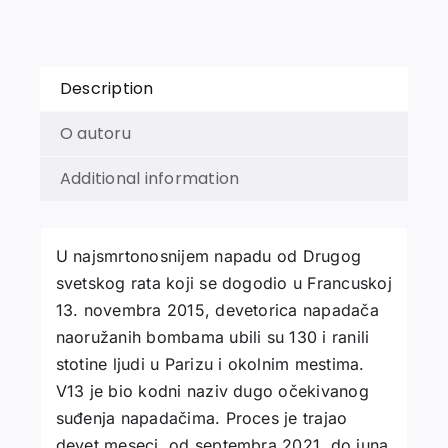
Description
O autoru
Additional information
U najsmrtonosnijem napadu od Drugog
svetskog rata koji se dogodio u Francuskoj
13. novembra 2015, devetorica napadača
naoružanih bombama ubili su 130 i ranili
stotine ljudi u Parizu i okolnim mestima.
V13 je bio kodni naziv dugo očekivanog
suđenja napadačima. Proces je trajao
devet meseci, od septembra 2021. do juna