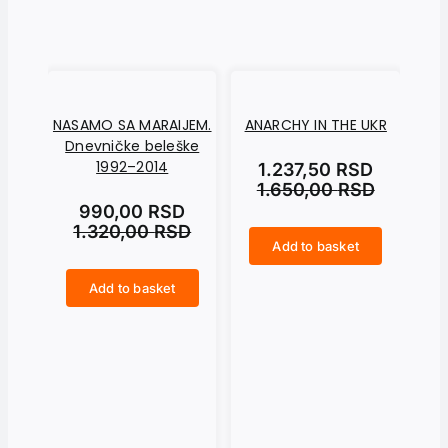
NASAMO SA MARAIJEM.
ANARCHY IN THE UKR
Dnevničke beleške
1992–2014
1.237,50
RSD
1.650,00
RSD
990,00
RSD
1.320,00
RSD
Add to basket
ANARCHY IN THE UKR quantity
CRNI SEPTEMBAR quantity
Add to basket
NASAMO SA MARAIJEM. Dnevničke beleške 1992–2014 quantity