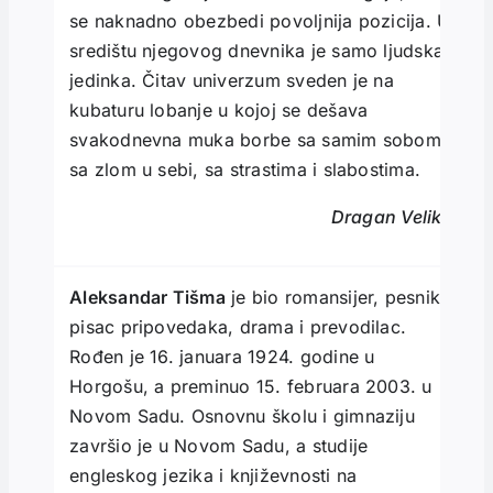
se naknadno obezbedi povoljnija pozicija. U
središtu njegovog dnevnika je samo ljudska
jedinka. Čitav univerzum sveden je na
kubaturu lobanje u kojoj se dešava
svakodnevna muka borbe sa samim sobom,
sa zlom u sebi, sa strastima i slabostima.
Dragan Velikić
Aleksandar Tišma
je bio romansijer, pesnik,
pisac pripovedaka, drama i prevodilac.
Rođen je 16. januara 1924. godine u
Horgošu, a preminuo 15. februara 2003. u
Novom Sadu. Osnovnu školu i gimnaziju
završio je u Novom Sadu, a studije
engleskog jezika i književnosti na