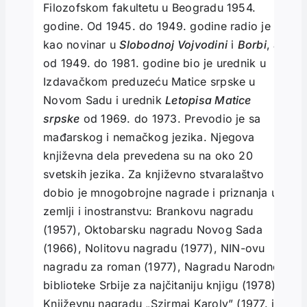
Filozofskom fakultetu u Beogradu 1954.
godine. Od 1945. do 1949. godine radio je
kao novinar u
Slobodnoj Vojvodini
i
Borbi
, a
od 1949. do 1981. godine bio je urednik u
Izdavačkom preduzeću Matice srpske u
Novom Sadu i urednik
Letopisa Matice
srpske
od 1969. do 1973. Prevodio je sa
mađarskog i nemačkog jezika. Njegova
književna dela prevedena su na oko 20
svetskih jezika. Za književno stvaralaštvo
dobio je mnogobrojne nagrade i priznanja u
zemlji i inostranstvu: Brankovu nagradu
(1957), Oktobarsku nagradu Novog Sada
(1966), Nolitovu nagradu (1977), NIN-ovu
nagradu za roman (1977), Nagradu Narodne
biblioteke Srbije za najčitaniju knjigu (1978),
Književnu nagradu „Szirmai Karoly” (1977. i