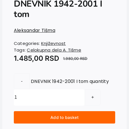
DNEVNIK 1942-2001 I
News
tom
EU PROJECTS
Contact
Aleksandar Tišma
Categories:
Književnost
Tags:
Celokupna dela A. Tišme
1.485,00
RSD
1.980,00
RSD
DNEVNIK 1942-2001 I tom quantity
Add to basket