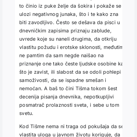
to činio iz puke želje da šokira i pokaže se u
ulozi negativnog junaka, što i te kako zna
biti zavodljivo. Često se dešava da pisci u
dnevničkim zapisima priznaju zablude,
uvrede koje su naneli drugima, da otkriju
vlastitu požudu i erotske sklonosti, međutim,
ne pamtim da sam negde naišao na
priznanje one tako česte ljudske osobine kao
što je zavist, ili slabost da se odoli pohlepi i
samoživosti, da se ispadne smešan i
nemoćan. A baš to čini Tišma tokom šest
decenija pisanja dnevnika, nepotkupljivi
posmatrač prolaznosti sveta, i sebe u tom
svetu.
Kod Tišme nema ni traga od pokušaja da se
vlastita uloga u javnom životu koriguje, da