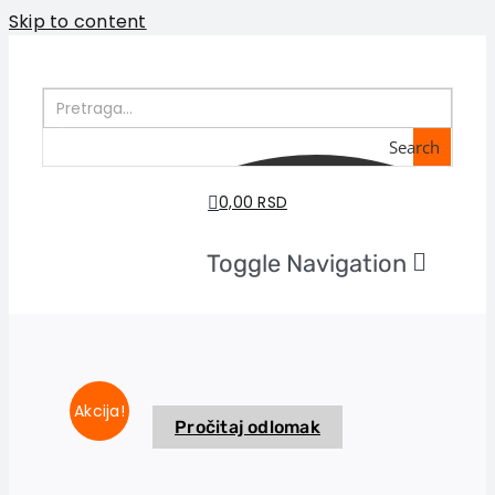
Skip to content
Search
0,00 RSD
Toggle Navigation
Home
About us
Books
In preparation
Akcija!
Pročitaj odlomak
Sale
Authors