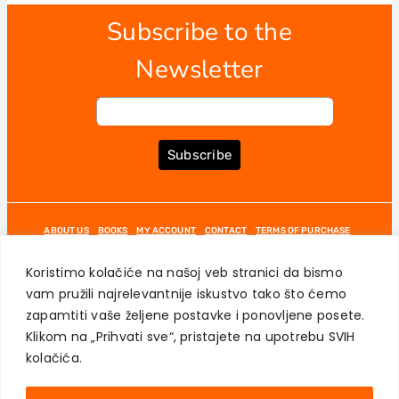
Subscribe to the
Newsletter
Subscribe
ABOUT US
BOOKS
MY ACCOUNT
CONTACT
TERMS OF PURCHASE
USER PRIVACY PROTECTION
Koristimo kolačiće na našoj veb stranici da bismo
vam pružili najrelevantnije iskustvo tako što ćemo
zapamtiti vaše željene postavke i ponovljene posete.
Klikom na „Prihvati sve“, pristajete na upotrebu SVIH
AKADEMSKA KNJIGA © 2023
kolačića.
Page load link