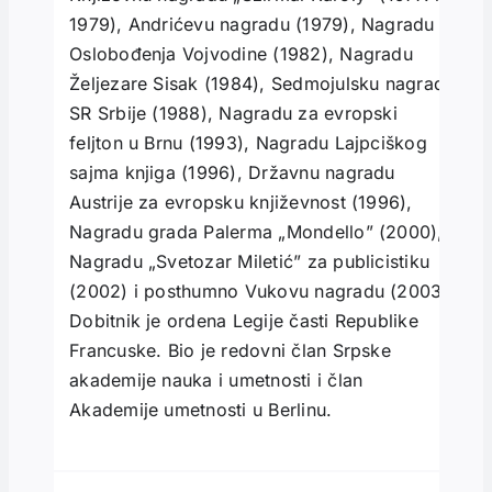
1979), Andrićevu nagradu (1979), Nagradu
Oslobođenja Vojvodine (1982), Nagradu
Željezare Sisak (1984), Sedmojulsku nagradu
SR Srbije (1988), Nagradu za evropski
feljton u Brnu (1993), Nagradu Lajpciškog
sajma knjiga (1996), Državnu nagradu
Austrije za evropsku književnost (1996),
Nagradu grada Palerma „Mondello” (2000),
Nagradu „Svetozar Miletić” za publicistiku
(2002) i posthumno Vukovu nagradu (2003).
Dobitnik je ordena Legije časti Republike
Francuske. Bio je redovni član Srpske
akademije nauka i umetnosti i član
Akademije umetnosti u Berlinu.