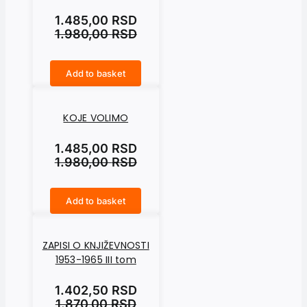
1.485,00
RSD
1.980,00
RSD
Add to basket
OKO SVOJE OSE quantity
KOJE VOLIMO
1.485,00
RSD
1.980,00
RSD
Add to basket
KOJE VOLIMO quantity
ZAPISI O KNJIŽEVNOSTI
1953-1965 III tom
1.402,50
RSD
1.870,00
RSD