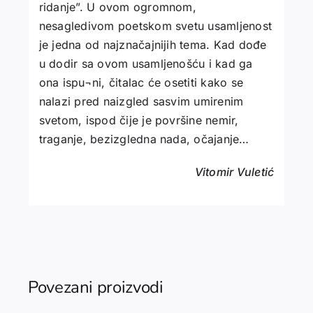
ridanje”. U ovom ogromnom,
nesagledivom poetskom svetu usamljenost
je jedna od najznačajnijih tema. Kad dođe
u dodir sa ovom usamljenošću i kad ga
ona ispu¬ni, čitalac će osetiti kako se
nalazi pred naizgled sasvim umirenim
svetom, ispod čije je površine nemir,
traganje, bezizgledna nada, očajanje…
Vitomir Vuletić
Povezani proizvodi