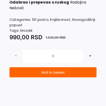
Contact
Odabrao i prepevao s ruskog
Radojica
Nešović
Categories:
50 posto
,
Književnost
,
Novogodišnji
popust
Tags:
Mozaik
990,00
RSD
1.320,00
RSD
ŠTA
TREBA
ZA
Add to basket
ČUDO
quantity