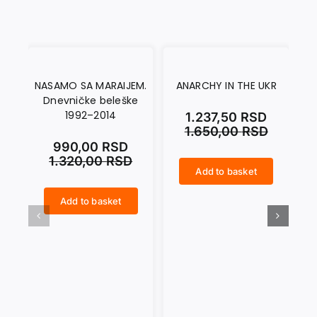
NASAMO SA MARAIJEM.
ANARCHY IN THE UKR
Dnevničke beleške
1992–2014
1.237,50
RSD
1.650,00
RSD
990,00
RSD
1.320,00
RSD
Add to basket
ANARCHY IN THE UKR quantity
CRNI SEPTEMBAR quantity
Add to basket
NASAMO SA MARAIJEM. Dnevničke beleške 1992–2014 quantity