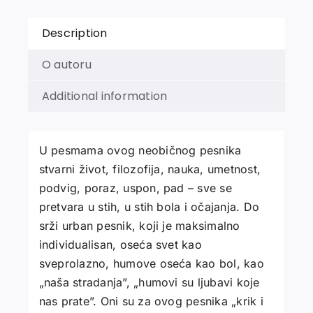
Description
O autoru
Additional information
U pesmama ovog neobičnog pesnika
stvarni život, filozofija, nauka, umetnost,
podvig, poraz, uspon, pad – sve se
pretvara u stih, u stih bola i očajanja. Do
srži urban pesnik, koji je maksimalno
individualisan, oseća svet kao
sveprolazno, humove oseća kao bol, kao
„naša stradanja”, „humovi su ljubavi koje
nas prate”. Oni su za ovog pesnika „krik i