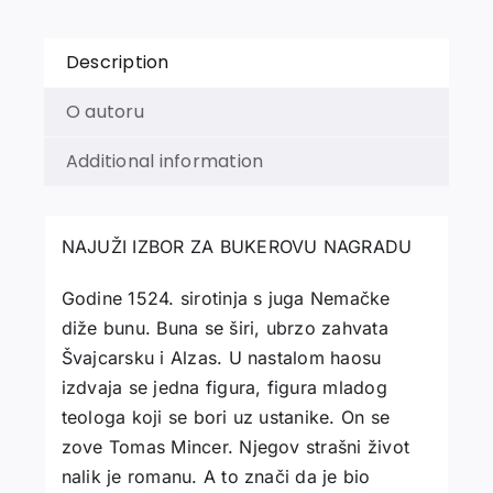
Description
O autoru
Additional information
NAJUŽI IZBOR ZA BUKEROVU NAGRADU
Godine 1524. sirotinja s juga Nemačke
diže bunu. Buna se širi, ubrzo zahvata
Švajcarsku i Alzas. U nastalom haosu
izdvaja se jedna figura, figura mladog
teologa koji se bori uz ustanike. On se
zove Tomas Mincer. Njegov strašni život
nalik je romanu. A to znači da je bio