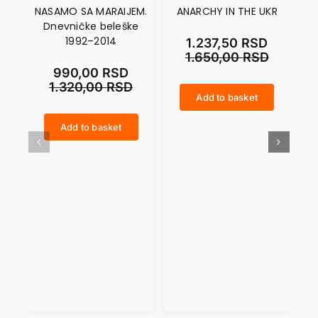
NASAMO SA MARAIJEM.
ANARCHY IN THE UKR
Dnevničke beleške
1992–2014
1.237,50
RSD
1.650,00
RSD
990,00
RSD
1.320,00
RSD
Add to basket
ANARCHY IN THE UKR quantity
CRNI SEPTEMBAR quantity
Add to basket
NASAMO SA MARAIJEM. Dnevničke beleške 1992–2014 quantity