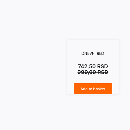
DNEVNI RED
742,50
RSD
990,00
RSD
Add to basket
DNEVNI RED quantity