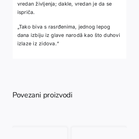
vredan življenja; dakle, vredan je da se
ispriča.
„Tako biva s rasrđenima, jednog lepog
dana izbiju iz glave narodâ kao što duhovi
izlaze iz zidova.“
Povezani proizvodi