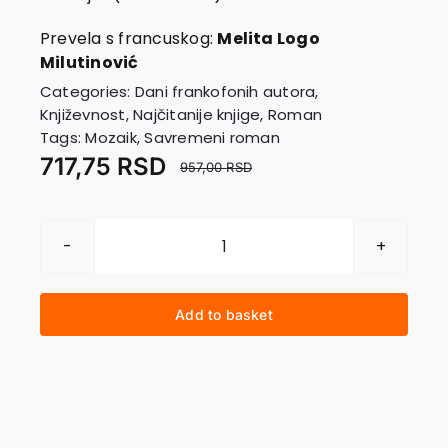
EU PROJECTS
Contact
Prevela s francuskog:
Melita Logo
Milutinović
Categories:
Dani frankofonih autora
,
Književnost
,
Najčitanije knjige
,
Roman
Tags:
Mozaik
,
Savremeni roman
717,75
RSD
957,00
RSD
RAT
SIROMAŠNIH
quantity
Add to basket