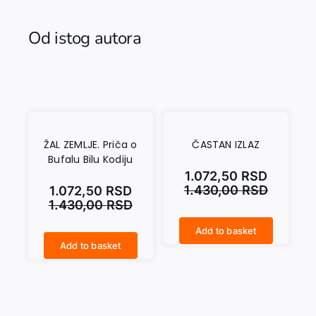
Od istog autora
ŽAL ZEMLJE. Priča o
ČASTAN IZLAZ
Bufalu Bilu Kodiju
1.072,50
RSD
1.430,00
RSD
1.072,50
RSD
1.430,00
RSD
Add to basket
ČASTAN IZLAZ quantity
Add to basket
ŽAL ZEMLJE. Priča o Bufalu Bilu Kodiju quantity