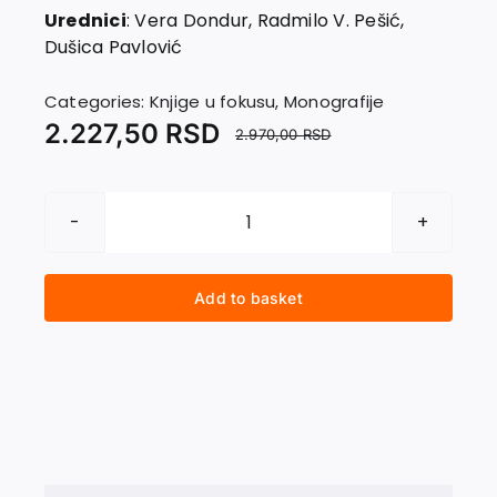
Urednici
: Vera Dondur, Radmilo V. Pešić,
Dušica Pavlović
Categories:
Knjige u fokusu
,
Monografije
2.227,50
RSD
2.970,00
RSD
PROJEKAT
JADAR.
LITIJUMSKO-
Add to basket
BORNA
KATASTROFA.
MONOGRAFIJA
quantity