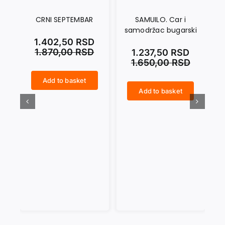
CRNI SEPTEMBAR
SAMUILO. Car i
samodržac bugarski
1.402,50
RSD
1.870,00
RSD
1.237,50
RSD
1.650,00
RSD
Add to basket
CRNI SEPTEMBAR quantity
Add to basket
SAMUILO. Car i samodržac bugarski quantity
NIKOLA PAŠIĆ quantity