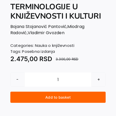
EU PROJECTS
TERMINOLOGIJE U
Contact
KNJIŽEVNOSTI I KULTURI
Bojana Stojanović Pantović
,
Miodrag
Radović
,
Vladimir Gvozden
Categories:
Nauka o književnosti
Tags:
Posebna izdanja
2.475,00
RSD
3.300,00
RSD
PREGLEDNI
REČNIK
KOMPARATISTIČKE
Add to basket
TERMINOLOGIJE
U
KNJIŽEVNOSTI