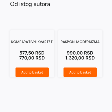
Od istog autora
KOMPARATIVNI KVARTET
RASPONI MODERNIZMA
577,50
RSD
990,00
RSD
770,00
RSD
1.320,00
RSD
Add to basket
Add to basket
KOMPARATIVNI KVARTET quantity
RASPONI MODERNIZMA quantity