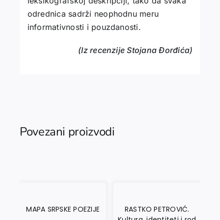
leksikografskoj deskripciji, tako da svaka
odrednica sadrži neophodnu meru
informativnosti i pouzdanosti.
(Iz recenzije Stojana Đorđića)
Povezani proizvodi
MAPA SRPSKE POEZIJE
RASTKO PETROVIĆ.
A
Kultura, identiteti i rod
MO