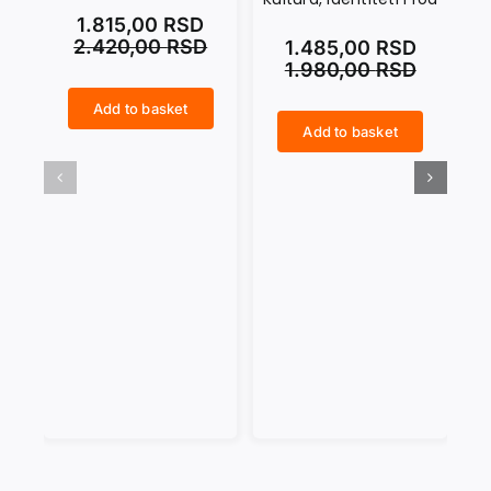
1.815,00
RSD
2.420,00
RSD
1.485,00
RSD
1.980,00
RSD
Add to basket
MAPA SRPSKE POEZIJE quantity
Add to basket
RASTKO PETROVIĆ. Kultura, identiteti i rod quantity
ANTINOMIJE DOMA U MODERNOJ IRSKOJ PRIČI quantity