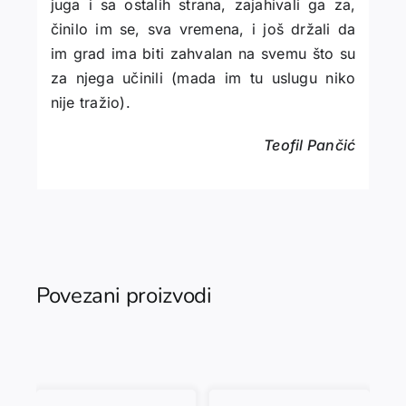
juga i sa ostalih strana, zajahivali ga za,
činilo im se, sva vremena, i još držali da
im grad ima biti zahvalan na svemu što su
za njega učinili (mada im tu uslugu niko
nije tražio).
Teofil Pančić
Povezani proizvodi