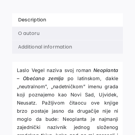
Description
O autoru
Additional information
Laslo Vegel naziva svoj roman
Neoplanta
– Obećana zemlja
po latinskom, dakle
„neutralnom”, „nadetničkom” imenu grada
koji poznajemo kao Novi Sad, Ujvidek,
Neusatz. Pažljivom čitaocu ove knjige
brzo postaje jasno da drugačije nije ni
moglo da
bude: Neoplanta je najmanji
zajednički nazivnik jednog složenog