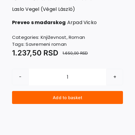
EU PROJECTS
Laslo Vegel (Végel László)
Contact
Preveo s mađarskog
Arpad Vicko
Categories:
Književnost
,
Roman
Tags:
Savremeni roman
1.237,50
RSD
1.650,00
RSD
NEOPLANTA
ILI
OBEĆANA
Add to basket
ZEMLJA
quantity