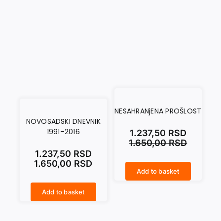
NESAHRANjENA PROŠLOST
NOVOSADSKI DNEVNIK
1991–2016
1.237,50
RSD
1.650,00
RSD
1.237,50
RSD
1.650,00
RSD
Add to basket
NESAHRANjENA PROŠLOST quantity
Add to basket
NOVOSADSKI DNEVNIK 1991–2016 quantity