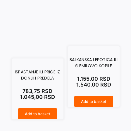
BALKANSKA LEPOTICA ILI
ŠLEMILOVO KOPILE
ISPAŠTANJE ILI PRIČE IZ
DONJIH PREDELA
1.155,00
RSD
1.540,00
RSD
783,75
RSD
1.045,00
RSD
Add to basket
BALKANSKA LEPOTICA ILI ŠLEMILOVO KOPILE quantity
Add to basket
ISPAŠTANJE ILI PRIČE IZ DONJIH PREDELA quantity