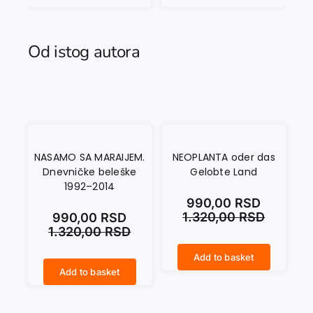
Od istog autora
NASAMO SA MARAIJEM.
NEOPLANTA oder das
Dnevničke beleške
Gelobte Land
1992–2014
990,00
RSD
1.320,00
RSD
990,00
RSD
1.320,00
RSD
Add to basket
NEOPLANTA oder das Gelobte Land quantity
Add to basket
NASAMO SA MARAIJEM. Dnevničke beleške 1992–2014 quantity