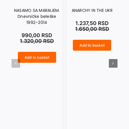
NASAMO SA MARAIJEM.
ANARCHY IN THE UKR
Dnevničke beleške
1992–2014
1.237,50
RSD
1.650,00
RSD
990,00
RSD
1.320,00
RSD
Add to basket
ANARCHY IN THE UKR quantity
CRNI SEPTEMBAR quantity
Add to basket
NASAMO SA MARAIJEM. Dnevničke beleške 1992–2014 quantity