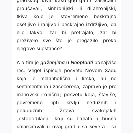
gradskog tkiva, kako god ga mi zasecali i
proučavali, sinhronijski ili dijahronijski,
tkiva koje je istovremeno beskrajno
osetljivo i
ranjivo i beskrajno izdržljivo; da
nije takvo, zar bi pretrajalo, zar
bi
preživelo sve što je pregazilo preko
njegove supstance?
A o tim je
gaženjima
u
Neoplanti
ponajviše
reč. Vegel ispisuje posvetu Novom Sadu
koja je melanholična i lirska, ali ne
sentimentalna i zašećerena, zapravo je pre
manovski ironična; posvetu koja, štaviše,
povremeno lipti krvlju nedužnih i
poludužnih žrtava svakojakih
„oslobodilaca” koji su bahato i bučno
umarširavali u ovaj grad i sa severa i sa