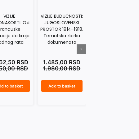
VIZIJE
VIZIJE BUDUĆNOSTI:
DNAKOSTI. Od
JUGOSLOVENSKI
Francuske
PROSTOR 1914–1918.
ucije do kraja
Tematska zbirka
adnog rata
dokumenata
062,50
RSD
1.485,00
RSD
750,00
RSD
1.980,00
RSD
dd to basket
Add to basket
VIZIJE BUDUĆNOSTI: JUGOSLOVENSKI PROSTOR 1914–1918. Tematska zbirka dokumenata quantity