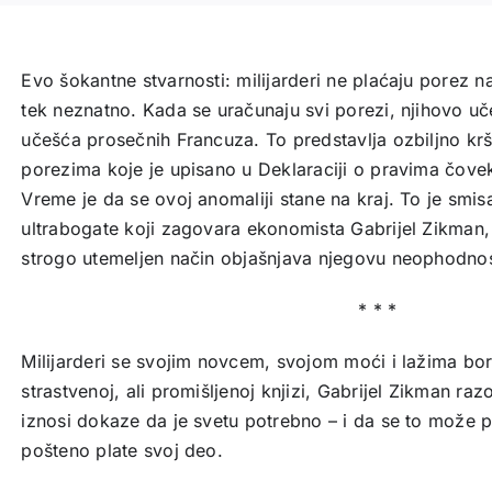
ĆEMO
TOME
STATI
Evo šokantne stvarnosti: milijarderi ne plaćaju porez n
NA
tek neznatno. Kada se uračunaju svi porezi, njihovo u
KRAJ
učešća prosečnih Francuza. To predstavlja ozbiljno krš
quantity
porezima koje je upisano u Deklaraciji o pravima čovek
Vreme je da se ovoj anomaliji stane na kraj. To je sm
ultrabogate koji zagovara ekonomista Gabrijel Zikman, 
strogo utemeljen način objašnjava njegovu neophodnos
* * *
Milijarderi se svojim novcem, svojom moći i lažima bor
strastvenoj, ali promišljenoj knjizi, Gabrijel Zikman razo
iznosi dokaze da je svetu potrebno – i da se to može po
pošteno plate svoj deo.