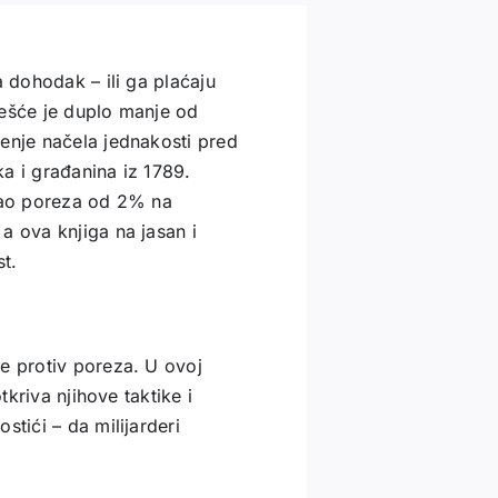
a dohodak – ili ga plaćaju
češće je duplo manje od
enje načela jednakosti pred
a i građanina iz 1789.
isao poreza od 2% na
a ova knjiga na jasan i
t.
e protiv poreza. U ovoj
tkriva njihove taktike i
stići – da milijarderi