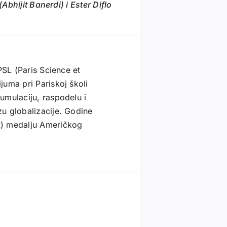
Abhijit Banerdi) i Ester Diflo
PSL (Paris Science et
uma pri Pariskoj školi
umulaciju, raspodelu i
u globalizacije. Godine
k) medalju Američkog