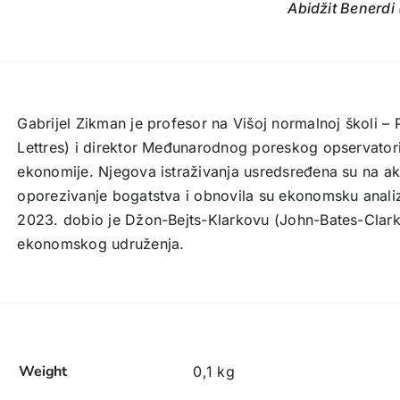
Abidžit Benerdi (
Gabrijel Zikman je profesor na Višoj normalnoj školi – 
Lettres) i direktor Međunarodnog poreskog opservatorij
ekonomije. Njegova istraživanja usredsređena su na ak
oporezivanje bogatstva i obnovila su ekonomsku analiz
2023. dobio je Džon-Bejts-Klarkovu (John-Bates-Clar
ekonomskog udruženja.
Weight
0,1 kg