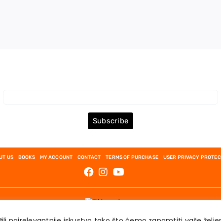
Subscribe to the Newsletter
Subscribe
UT US
BOOKS
MY ACCOUNT
CONTACT
TERMS OF PURCHASE
USER PRIVACY PROTEC
AKADEMSKA KNJIGA © 2023
ili najrelevantnije iskustvo tako što ćemo zapamtiti vaše želj