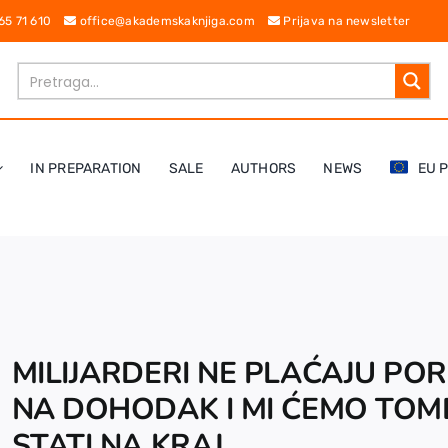
 65 71 610
office@akademskaknjiga.com
Prijava na newsletter
IN PREPARATION
SALE
AUTHORS
NEWS
EU 
MILIJARDERI NE PLAĆAJU PO
NA DOHODAK I MI ĆEMO TOM
STATI NA KRAJ