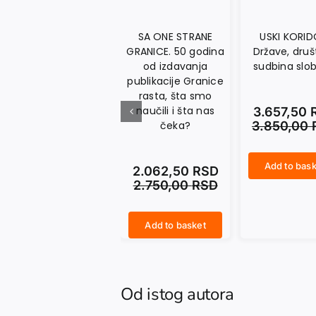
SA ONE STRANE
USKI KORID
GRANICE. 50 godina
Države, druš
od izdavanja
sudbina slo
publikacije Granice
rasta, šta smo
naučili i šta nas
3.657,50
čeka?
3.850,00
Add to bask
2.062,50
RSD
USKI KORIDOR. Države, društva i sudbina slobode quantity
2.750,00
RSD
Add to basket
SA ONE STRANE GRANICE. 50 godina od izdavanja publikacije Granice rasta, šta smo naučili i šta nas čeka? quantity
Od istog autora