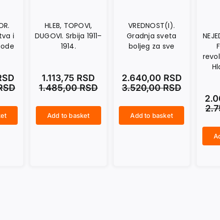
OR.
HLEB, TOPOVI,
VREDNOST(I).
tva i
DUGOVI. Srbija 1911–
Gradnja sveta
NEJE
bode
1914.
boljeg za sve
revol
Hl
RSD
1.113,75
RSD
2.640,00
RSD
RSD
1.485,00
RSD
3.520,00
RSD
2.
2.
et
Add to basket
Add to basket
HLEB, TOPOVI, DUGOVI. Srbija 1911–1914. quantity
VREDNOST(I). Gradnja sveta boljeg za sve quantity
A
VIZIJE NEJEDNAKOSTI. Od Francuske revolucije do kraja Hladnog rata quantity