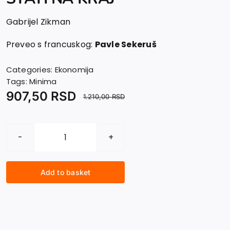
Gabrijel Zikman
Preveo s francuskog:
Pavle Sekeruš
Categories:
Ekonomija
Tags:
Minima
907,50
RSD
1.210,00
RSD
MILIJARDERI
NE
PLAĆAJU
Add to basket
POREZ
NA
DOHODAK
I
MI