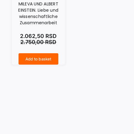
MILEVA UND ALBERT
EINSTEIN. Liebe und
wissenschaftliche
Zusammenarbeit
2.062,50
RSD
2.750,00
RSD
Add to basket
MILEVA UND ALBERT EINSTEIN. Liebe und wissenschaftliche Zusammenarbeit quantity