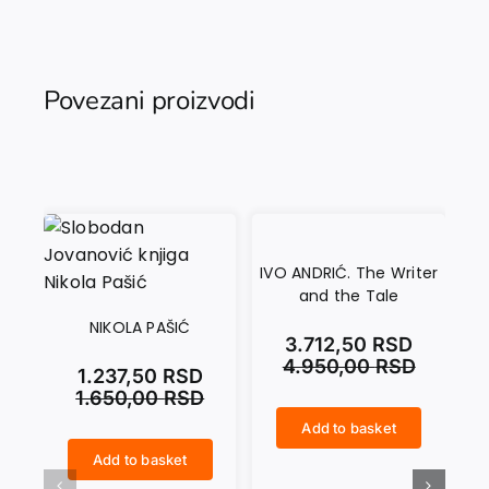
Povezani proizvodi
IVO ANDRIĆ. The Writer
KOM
and the Tale
NIKOLA PAŠIĆ
3.712,50
RSD
4.950,00
RSD
1.237,50
RSD
1.650,00
RSD
Add to basket
IVO ANDRIĆ. The Writer and the Tale quantity
Add to basket
NIKOLA PAŠIĆ quantity
KOMPLET – VELIKI SLIKARI. Memoari Paje Jovanovića i Vlaha Bukovca quantity