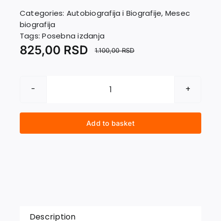
Contact
Categories:
Autobiografija i Biografije
,
Mesec
biografija
Tags:
Posebna izdanja
825,00
RSD
1.100,00
RSD
MILEVA
I
ALBERT
Add to basket
AJNŠTAJN
quantity
Description