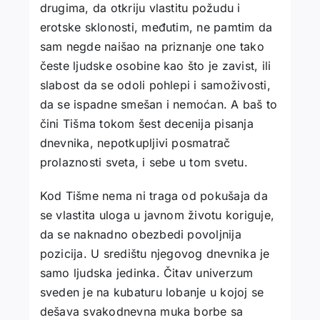
drugima, da otkriju vlastitu požudu i
erotske sklonosti, međutim, ne pamtim da
sam negde naišao na priznanje one tako
česte ljudske osobine kao što je zavist, ili
slabost da se odoli pohlepi i samoživosti,
da se ispadne smešan i nemoćan. A baš to
čini Tišma tokom šest decenija pisanja
dnevnika, nepotkupljivi posmatrač
prolaznosti sveta, i sebe u tom svetu.
Kod Tišme nema ni traga od pokušaja da
se vlastita uloga u javnom životu koriguje,
da se naknadno obezbedi povoljnija
pozicija. U središtu njegovog dnevnika je
samo ljudska jedinka. Čitav univerzum
sveden je na kubaturu lobanje u kojoj se
dešava svakodnevna muka borbe sa