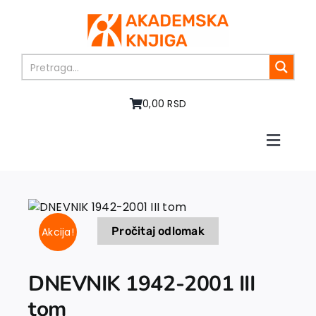
Skip
to
content
0,00 RSD
Toggle
Naviga
Home
About us
Books
Pročitaj odlomak
Akcija!
In preparation
Sale
Authors
DNEVNIK 1942-2001 III
News
tom