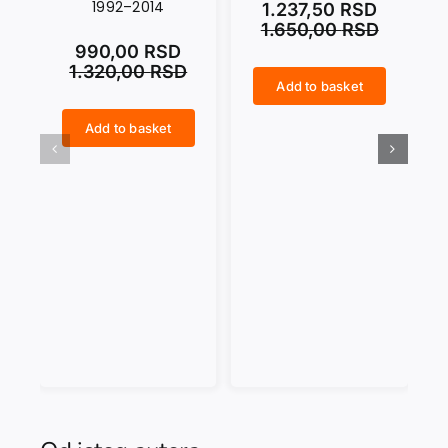
1992–2014
1.237,50
RSD
1.650,00
RSD
990,00
RSD
1.320,00
RSD
Add to basket
ANARCHY IN THE UKR quantity
CRNI SEPTEMBAR quantity
Add to basket
NASAMO SA MARAIJEM. Dnevničke beleške 1992–2014 quantity