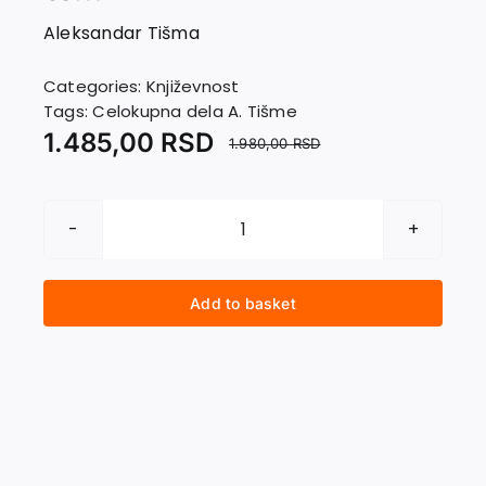
EU PROJECTS
Aleksandar Tišma
Contact
Categories:
Književnost
Tags:
Celokupna dela A. Tišme
1.485,00
RSD
1.980,00
RSD
DNEVNIK
1942-
2001
Add to basket
III
tom
quantity