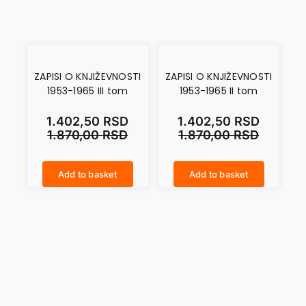
ZAPISI O KNJIŽEVNOSTI
ZAPISI O KNJIŽEVNOSTI
1953-1965 III tom
1953-1965 II tom
1.402,50
RSD
1.402,50
RSD
1.870,00
RSD
1.870,00
RSD
Add to basket
Add to basket
ZAPISI O KNJIŽEVNOSTI 1953-1965 III tom quantity
ZAPISI O KNJIŽEVNOSTI 1953-1965 II tom quantity