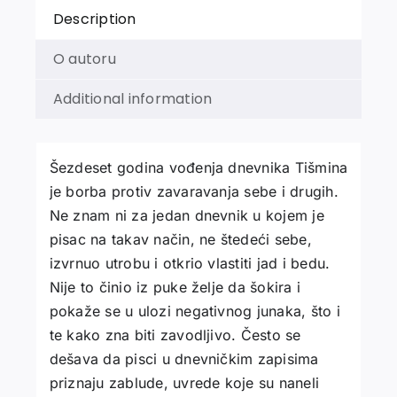
Description
O autoru
Additional information
Šezdeset godina vođenja dnevnika Tišmina
je borba protiv zavaravanja sebe i drugih.
Ne znam ni za jedan dnevnik u kojem je
pisac na takav način, ne štedeći sebe,
izvrnuo utrobu i otkrio vlastiti jad i bedu.
Nije to činio iz puke želje da šokira i
pokaže se u ulozi negativnog junaka, što i
te kako zna biti zavodljivo. Često se
dešava da pisci u dnevničkim zapisima
priznaju zablude, uvrede koje su naneli