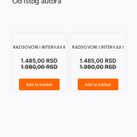
Od istog autora
RAZGOVORI I INTERVJUI II
RAZGOVORI I INTERVJUI I
1.485,00
RSD
1.485,00
RSD
1.980,00
RSD
1.980,00
RSD
Add to basket
Add to basket
RAZGOVORI I INTERVJUI II quantity
RAZGOVORI I INTERVJUI I quantity