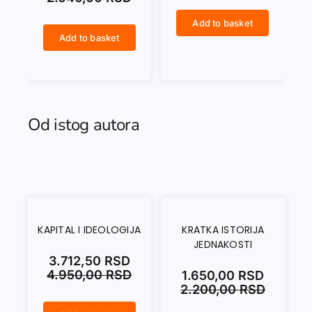
Add to basket
KAKO PREPOZNATI FAŠISTU quantity
Add to basket
SVETA STOLICA I EVROPA u drugoj polovini XX vijeka quantity
U ZORU REVOLUCIJE. Marksističko obrazovanje u Kraljevini Jugoslaviji quantity
Od istog autora
KAPITAL I IDEOLOGIJA
KRATKA ISTORIJA
JEDNAKOSTI
3.712,50
RSD
4.950,00
RSD
1.650,00
RSD
2.200,00
RSD