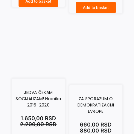
Add to basket
KAPITAL I IDEOLOGIJA quantity
Add to basket
KRATKA ISTORIJA JEDNAKOSTI quantity
JEDVA ČEKAM
SOCIJALIZAM! Hronika
ZA SPORAZUM O
2016–2020
DEMOKRATIZACIJI
EVROPE
1.650,00
RSD
2.200,00
RSD
660,00
RSD
880,00
RSD