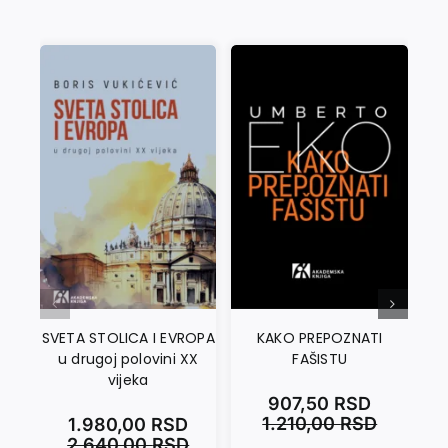
SVETA STOLICA I EVROPA
KAKO PREPOZNATI
u drugoj polovini XX
FAŠISTU
vijeka
obr
907,50
RSD
1.210,00
RSD
1.980,00
RSD
2.640,00
RSD