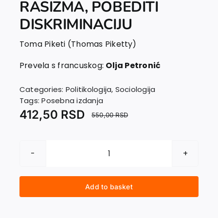
RASIZMA, POBEDITI
EU PROJECTS
Contact
DISKRIMINACIJU
Toma Piketi (Thomas Piketty)
Prevela s francuskog:
Olja Petronić
Categories:
Politikologija
,
Sociologija
Tags:
Posebna izdanja
412,50
RSD
550,00
RSD
SAGLEDATI
RAZMERE
RASIZMA,
Add to basket
POBEDITI
DISKRIMINACIJU
quantity