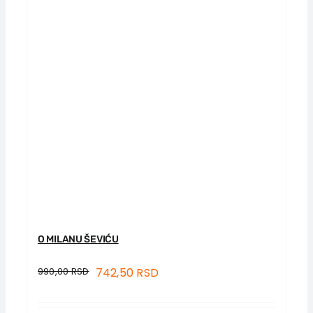
O MILANU ŠEVIĆU
990,00
RSD
742,50
RSD