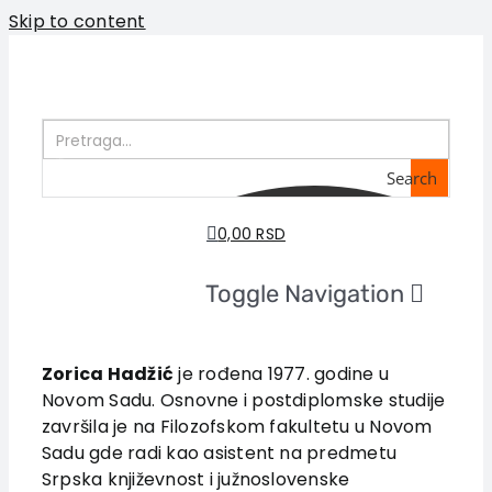
Skip to content
Search
0,00 RSD
Toggle Navigation
Home
About us
Zorica Hadžić
je rođena 1977. godine u
Novom Sadu. Osnovne i postdiplomske studije
Books
završila je na Filozofskom fakultetu u Novom
In preparation
Sadu gde radi kao asistent na predmetu
Sale
Srpska književnost i južnoslovenske