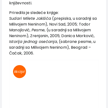
književnosti.
Authors
News
Priredila je sledeće knjige:
Sudari Milete Jakšića
(prepiska, u saradnji sa
EU PROJECTS
Milivojem Neninom), Novi Sad, 2005; Todor
Contact
Manojlović,
Pesme
, (u saradnji sa Milivojem
Neninom), Zrenjanin, 2005; Danica Marković,
Istorija jednog osećanja
, (sabrane pesme, u
saradnji sa Milivojem Neninom), Beograd –
Čačak, 2006.
Akcija!