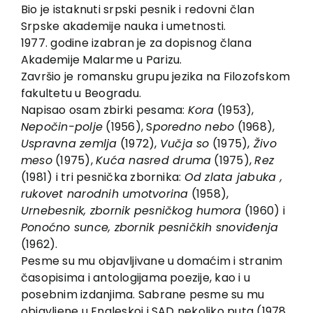
EU PROJECTS
Bio je istaknuti srpski pesnik i redovni član
Srpske akademije nauka i umetnosti.
Contact
1977. godine izabran je za dopisnog člana
Akademije Malarme u Parizu.
Završio je romansku grupu jezika na Filozofskom
fakultetu u Beogradu.
Napisao osam zbirki pesama:
Kora
(1953),
Nepočin-polje
(1956), S
poredno nebo
(1968),
Uspravna zemlja
(1972),
Vučja so
(1975),
Živo
meso
(1975),
Kuća nasred druma
(1975),
Rez
(1981) i tri pesnička zbornika:
Od zlata jabuka ,
rukovet narodnih umotvorina
(1958),
Urnebesnik, zbornik pesničkog humora
(1960) i
Ponoćno sunce, zbornik pesničkih snoviđenja
(1962).
Pesme su mu objavljivane u domaćim i stranim
časopisima i antologijama poezije, kao i u
posebnim izdanjima. Sabrane pesme su mu
objavljene u Engleskoj i SAD nekoliko puta (1978,