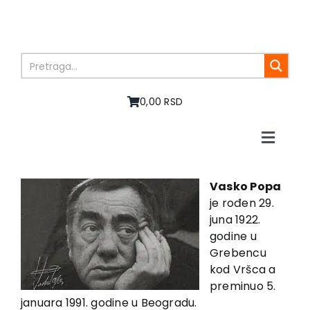
Skip
to
content
0,00 RSD
Toggle
Naviga
Home
About us
Vasko Popa
je rođen 29.
Books
juna 1922.
In preparation
godine u
Sale
Grebencu
kod Vršca a
Authors
preminuo 5.
News
januara 1991. godine u Beogradu.