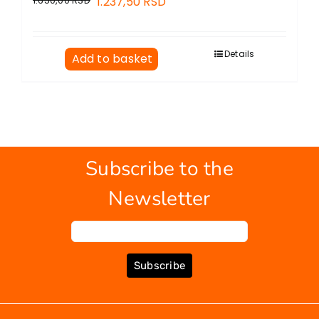
1.650,00
RSD
1.237,50
RSD
Details
Add to basket
Subscribe to the
Newsletter
Subscribe