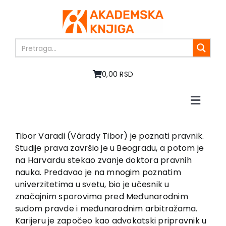
Skip
to
content
0,00 RSD
Toggle
Naviga
Home
About us
Tibor Varadi (Várady Tibor) je poznati pravnik.
Studije prava završio je u Beogradu, a potom je
Books
na Harvardu stekao zvanje doktora pravnih
In preparation
nauka. Predavao je na mnogim poznatim
Sale
univerzitetima u svetu, bio je učesnik u
značajnim sporovima pred Međunarodnim
Authors
sudom pravde i međunarodnim arbitražama.
News
Karijeru je započeo kao advokatski pripravnik u