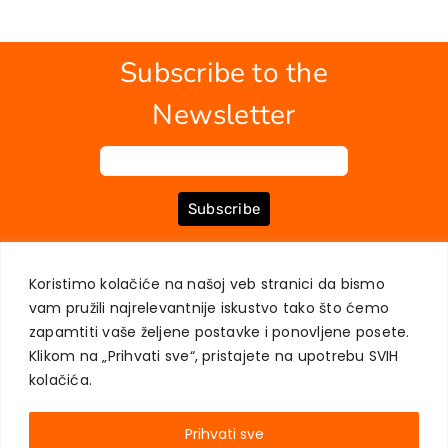
Subscribe to the
Newsletter
Subscribe
Koristimo kolačiće na našoj veb stranici da bismo
ABOUT US
BOOKS
MY ACCOUNT
CONTACT
TERMS OF PURCHASE
vam pružili najrelevantnije iskustvo tako što ćemo
USER PRIVACY PROTECTION
zapamtiti vaše željene postavke i ponovljene posete.
Klikom na „Prihvati sve“, pristajete na upotrebu SVIH
kolačića.
Prihvati sve