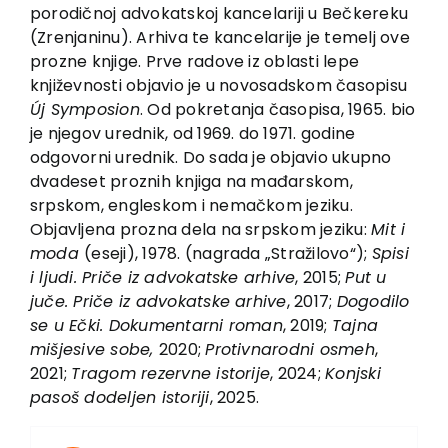
EU PROJECTS
porodičnoj advokatskoj kancelariji u Bečkereku
(Zrenjaninu). Arhiva te kancelarije je temelj ove
Contact
prozne knjige. Prve radove iz oblasti lepe
književnosti objavio je u novosadskom časopisu
Új Symposion
. Od pokretanja časopisa, 1965. bio
je njegov urednik, od 1969. do 1971. godine
odgovorni urednik. Do sada je objavio ukupno
dvadeset proznih knjiga na mađarskom,
srpskom, engleskom i nemačkom jeziku.
Objavljena prozna dela na srpskom jeziku:
Mit i
moda
(eseji), 1978. (nagrada „Stražilovo“);
Spisi
i ljudi. Priče iz advokatske arhive
, 2015;
Put u
juče. Priče iz advokatske arhive
, 2017;
Dogodilo
se u Ečki. Dokumentarni roman
, 2019;
Tajna
mišjesive sobe,
2020;
Protivnarodni osmeh
,
2021;
Tragom rezervne istorije
, 2024;
Konjski
pasoš dodeljen istoriji
, 2025.