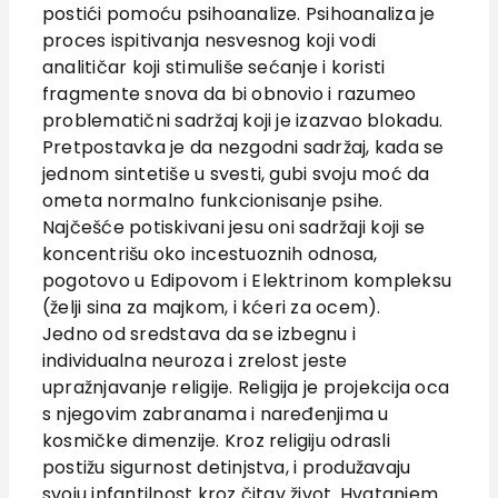
postići pomoću psihoanalize. Psihoanaliza je
proces ispitivanja nesvesnog koji vodi
analitičar koji stimuliše sećanje i koristi
fragmente snova da bi obnovio i razumeo
problematični sadržaj koji je izazvao blokadu.
Pretpostavka je da nezgodni sadržaj, kada se
jednom sintetiše u svesti, gubi svoju moć da
ometa normalno funkcionisanje psihe.
Najčešće potiskivani jesu oni sadržaji koji se
koncentrišu oko incestuoznih odnosa,
pogotovo u Edipovom i Elektrinom kompleksu
(želji sina za majkom, i kćeri za ocem).
Jedno od sredstava da se izbegnu i
individualna neuroza i zrelost jeste
upražnjavanje religije. Religija je projekcija oca
s njegovim zabranama i naređenjima u
kosmičke dimenzije. Kroz religiju odrasli
postižu sigurnost detinjstva, i produžavaju
svoju infantilnost kroz čitav život. Hvatanjem