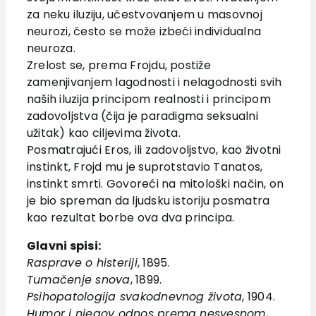
za neku iluziju, učestvovanjem u masovnoj
neurozi, često se može izbeći individualna
neuroza.
Zrelost se, prema Frojdu, postiže
zamenjivanjem lagodnosti i nelagodnosti svih
naših iluzija principom realnosti i principom
zadovoljstva (čija je paradigma seksualni
užitak) kao ciljevima života.
Posmatrajući Eros, ili zadovoljstvo, kao životni
instinkt, Frojd mu je suprotstavio Tanatos,
instinkt smrti. Govoreći na mitološki način, on
je bio spreman da ljudsku istoriju posmatra
kao rezultat borbe ova dva principa.
Glavni spisi:
Rasprave o histeriji
, 1895.
Tumačenje snova
, 1899.
Psihopatologija svakodnevnog života
, 1904.
Humor i njegov odnos prema nesvesnom
,