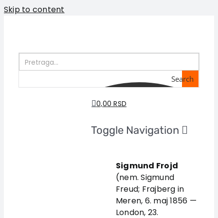
Skip to content
Search
0,00 RSD
Toggle Navigation
Home
About us
Sigmund Frojd
(nem. Sigmund
Books
Freud; Frajberg in
In preparation
Meren, 6. maj 1856 —
Sale
London, 23.