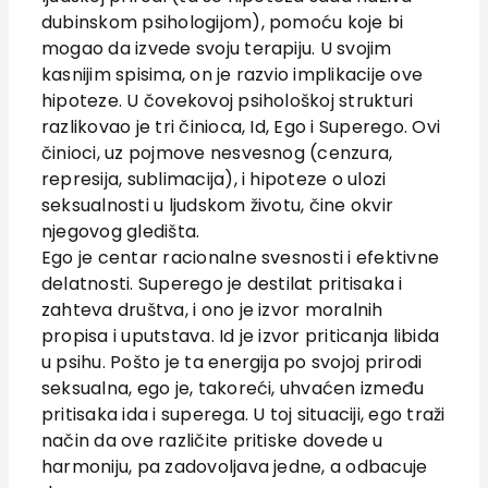
dubinskom psihologijom), pomoću koje bi
mogao da izvede svoju terapiju. U svojim
kasnijim spisima, on je razvio implikacije ove
hipoteze. U čovekovoj psihološkoj strukturi
razlikovao je tri činioca, Id, Ego i Superego. Ovi
činioci, uz pojmove nesvesnog (cenzura,
represija, sublimacija), i hipoteze o ulozi
seksualnosti u ljudskom životu, čine okvir
njegovog gledišta.
Ego je centar racionalne svesnosti i efektivne
delatnosti. Superego je destilat pritisaka i
zahteva društva, i ono je izvor moralnih
propisa i uputstava. Id je izvor priticanja libida
u psihu. Pošto je ta energija po svojoj prirodi
seksualna, ego je, takoreći, uhvaćen između
pritisaka ida i superega. U toj situaciji, ego traži
način da ove različite pritiske dovede u
harmoniju, pa zadovoljava jedne, a odbacuje