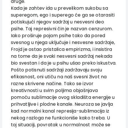
druge.
Kada je zahtev ida u prevelikom sukobu sa
superegom, ego i superego će ga se otarasiti
potiskujući njegov sadržaj u nesvesni deo
psihe. Taj represivni čin je nazvan cenzurom.
Iako proširuje pojam psihe tako da pored
svesnog u njega uključuje i nesvesne sadržaje,
Frojd je ostao pristalica empirizma, i insistira
na tome da je svaki nesvesni sadržaj nekada
bio svestan i da je u psihu ušao preko iskustva.
Pošto potisnuti sadržaji zadržavaju svoju
efikasnost, oni utiču na naš svesni život na
razne skrivene načine. Tako se izvor
kreativnosti u svim poljima objašnjava
pomoću sublimacije ovog skladišta energije u
prihvatljive i plodne kanale. Neuroza se javlja
kad normalni kanal represija-sublimacija iz
nekog razloga ne funkcioniše kako treba. U
toj situaciji, povratak u normalnost može se