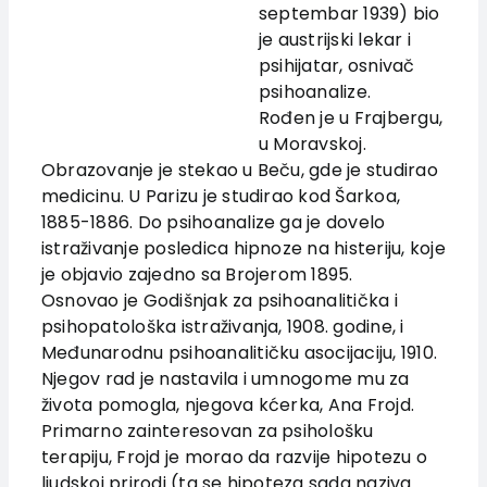
septembar 1939) bio
Authors
je austrijski lekar i
News
psihijatar, osnivač
EU PROJECTS
psihoanalize.
Rođen je u Frajbergu,
Contact
u Moravskoj.
Obrazovanje je stekao u Beču, gde je studirao
medicinu. U Parizu je studirao kod Šarkoa,
1885-1886. Do psihoanalize ga je dovelo
istraživanje posledica hipnoze na histeriju, koje
je objavio zajedno sa Brojerom 1895.
Osnovao je Godišnjak za psihoanalitička i
psihopatološka istraživanja, 1908. godine, i
Međunarodnu psihoanalitičku asocijaciju, 1910.
Njegov rad je nastavila i umnogome mu za
života pomogla, njegova kćerka, Ana Frojd.
Primarno zainteresovan za psihološku
terapiju, Frojd je morao da razvije hipotezu o
ljudskoj prirodi (ta se hipoteza sada naziva