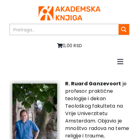
Skip
to
content
0,00 RSD
Toggle
Naviga
Home
About us
R. Ruard Ganzevoort
je
profesor praktične
Books
teologije i dekan
In preparation
Teološkog fakulteta na
Sale
Vrije Univerzitetu
Amsterdam. Objavio je
Authors
mnoštvo radova na teme
News
religije i traume,