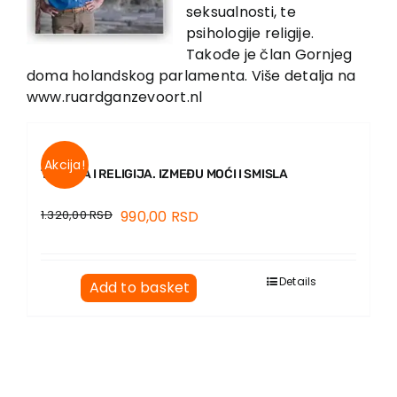
EU PROJECTS
seksualnosti, te
psihologije religije.
Contact
Takođe je član Gornjeg
doma holandskog parlamenta. Više detalja na
www.ruardganzevoort.nl
Akcija!
TRAUMA I RELIGIJA. IZMEĐU MOĆI I SMISLA
1.320,00
RSD
990,00
RSD
Details
Add to basket