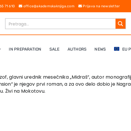
 65 71 610
office@akademskaknjiga.com
Prijava na newsletter
IN PREPARATION
SALE
AUTHORS
NEWS
EU 
lozof, glavni urednik mesečnika „Midraš”, autor monografij
nsion” je njegov prvi roman, a za ovo delo dobio je Nagrad
u. Živi na Mokotovu.