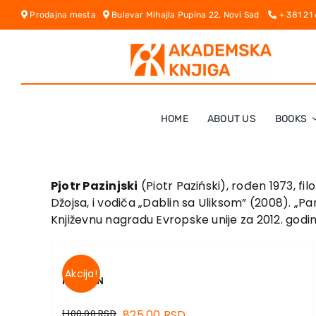
Skip
Prodajna mesta
Bulevar Mihajla Pupina 22, Novi Sad
+ 381 21
to
content
HOME
ABOUT US
BOOKS
Pjotr Pazinjski
(Piotr Paziński), rođen 1973, fi
Džojsa, i vodiča „Dablin sa Uliksom” (2008). „Pa
Književnu nagradu Evropske unije za 2012. godin
Akcija!
PANSION
1.100,00
RSD
825,00
RSD