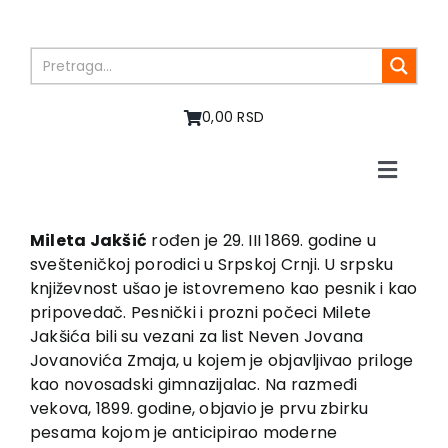
Skip
to
content
0,00 RSD
Toggle
Naviga
Home
About us
Mileta Jakšić
rođen je 29. III 1869. godine u
svešteničkoj porodici u Srpskoj Crnji. U srpsku
Books
književnost ušao je istovremeno kao pesnik i kao
In preparation
pripovedač. Pesnički i prozni počeci Milete
Sale
Jakšića bili su vezani za list Neven Jovana
Jovanovića Zmaja, u kojem je objavljivao priloge
Authors
kao novosadski gimnazijalac. Na razmeđi
News
vekova, 1899. godine, objavio je prvu zbirku
EU PROJECTS
pesama kojom je anticipirao moderne