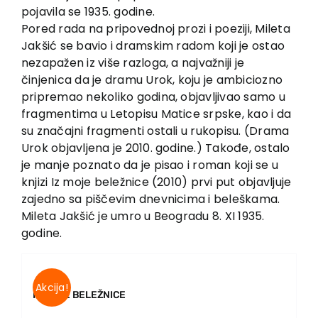
pojavila se 1935. godine.
Pored rada na pripovednoj prozi i poeziji, Mileta
Jakšić se bavio i dramskim radom koji je ostao
nezapažen iz više razloga, a najvažniji je
činjenica da je dramu Urok, koju je ambiciozno
pripremao nekoliko godina, objavljivao samo u
fragmentima u Letopisu Matice srpske, kao i da
su značajni fragmenti ostali u rukopisu. (Drama
Urok objavljena je 2010. godine.) Takođe, ostalo
je manje poznato da je pisao i roman koji se u
knjizi Iz moje beležnice (2010) prvi put objavljuje
zajedno sa piščevim dnevnicima i beleškama.
Mileta Jakšić je umro u Beogradu 8. XI 1935.
godine.
Akcija!
IZ MOJE BELEŽNICE