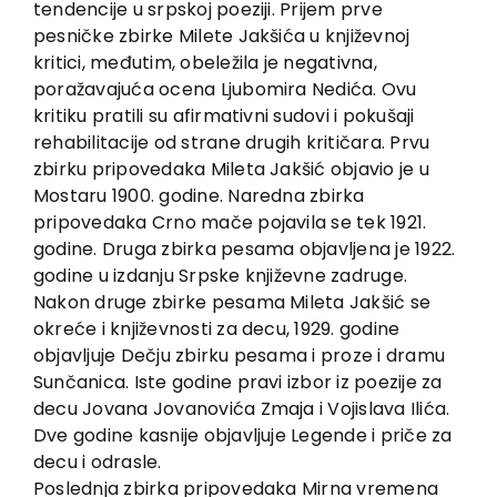
tendencije u srpskoj poeziji. Prijem prve
Contact
pesničke zbirke Milete Jakšića u književnoj
kritici, međutim, obeležila je negativna,
poražavajuća ocena Ljubomira Nedića. Ovu
kritiku pratili su afirmativni sudovi i pokušaji
rehabilitacije od strane drugih kritičara. Prvu
zbirku pripovedaka Mileta Jakšić objavio je u
Mostaru 1900. godine. Naredna zbirka
pripovedaka Crno mače pojavila se tek 1921.
godine. Druga zbirka pesama objavljena je 1922.
godine u izdanju Srpske književne zadruge.
Nakon druge zbirke pesama Mileta Jakšić se
okreće i književnosti za decu, 1929. godine
objavljuje Dečju zbirku pesama i proze i dramu
Sunčanica. Iste godine pravi izbor iz poezije za
decu Jovana Jovanovića Zmaja i Vojislava Ilića.
Dve godine kasnije objavljuje Legende i priče za
decu i odrasle.
Poslednja zbirka pripovedaka Mirna vremena