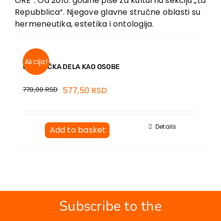
ORE“. Od 2010. godine piše za kulturnu sekciju „La
Repubblica“. Njegove glavne stručne oblasti su
hermeneutika, estetika i ontologija.
Akcija!
UMETNIČKA DELA KAO OSOBE
770,00
RSD
577,50
RSD
Details
Add to basket
Subscribe to the