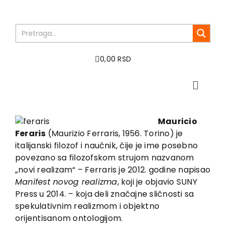
Skip
to
content
0,00 RSD
Toggle
Naviga
Home
About us
Mauricio
Feraris
(Maurizio Ferraris, 1956. Torino) je
Books
italijanski filozof i naučnik, čije je ime posebno
In preparation
povezano sa filozofskom strujom nazvanom
Sale
„novi realizam“ – Ferraris je 2012. godine napisao
Manifest novog realizma
, koji je objavio SUNY
Authors
Press u 2014. – koja deli značajne sličnosti sa
News
spekulativnim realizmom i objektno
EU PROJECTS
orijentisanom ontologijom.