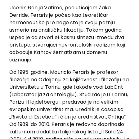
Contact
Učenik Đanija Vatima, pod uticajem Žaka
Derride, Feraris je počeo kao teoretičar
hermeneutike pre nego što je svoju pažnju
usmerio na analitičku filozofiju. Tokom godina
uspeo je da stvori efikasnu sintezu između dva
pristupa, stvarajući novi ontološki realizam koji
odbacuje Kantov šematizam u domenu
saznanja.
Od 1995. godine, Mauricio Feraris je profesor
filozofije na Odeljenju za književnost i filozofiju na
Univerzitetu u Torinu, gde takođe vodi LabOnt
(Laboratorija za ontologiju). Studirao je u Torinu,
Parizu i Hajdelbergu i predavao je na velikim
evropskim univerzitetima. Urednik je časopisa
„Rivista di Estetica“ i član je uredništva „Critiqu“.
Od 1989. do 2010. Feraris je redovno doprinosio
kulturnom dodatku italijanskog lista „Il Sole 24