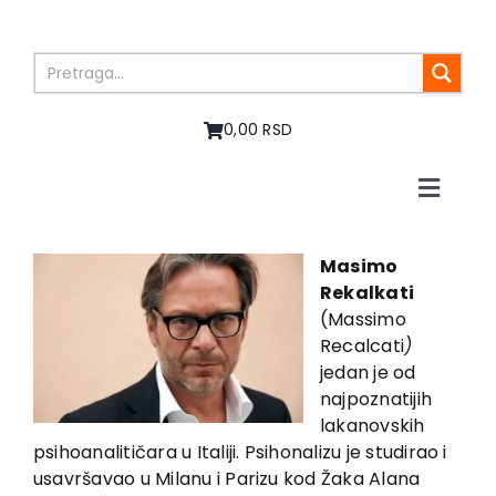
Skip
to
content
0,00 RSD
Toggle
Naviga
Home
About us
Masimo
Rekalkati
Books
(Massimo
In preparation
Recalcati
)
Sale
jedan je od
najpoznatijih
Authors
lakanovskih
News
psihoanalitičara u Italiji. Psihonalizu je studirao i
EU PROJECTS
usavršavao u Milanu i Parizu kod Žaka Alana