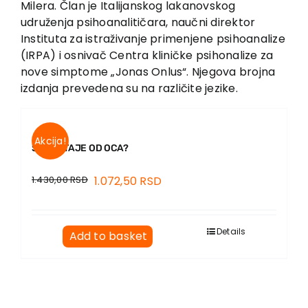
Milera. Član je Italijanskog lakanovskog
Contact
udruženja psihoanalitičara, naučni direktor
Instituta za istraživanje primenjene psihoanalize
(IRPA) i osnivač Centra kliničke psihonalize za
nove simptome „Jonas Onlus“. Njegova brojna
izdanja prevedena su na različite jezike.
Akcija!
ŠTA OSTAJE OD OCA?
1.430,00
RSD
1.072,50
RSD
Details
Add to basket