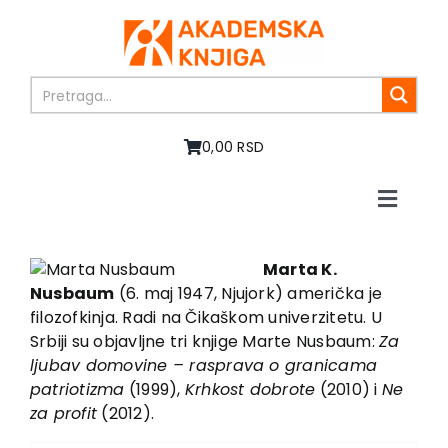
Skip
to
content
0,00 RSD
Toggle
Naviga
Home
About us
Marta K.
Nusbaum
(6. maj 1947, Njujork) američka je
Books
filozofkinja. Radi na Čikaškom univerzitetu. U
In preparation
Srbiji su objavljne tri knjige Marte Nusbaum:
Za
Sale
ljubav domovine – rasprava o granicama
patriotizma
(1999),
Krhkost dobrote
(2010) i
Ne
Authors
za profit
(2012).
News