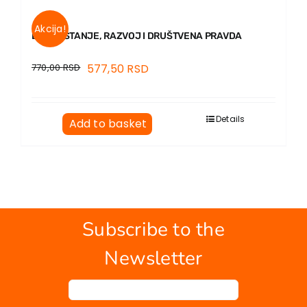
EU PROJECTS
Contact
Akcija!
BLAGOSTANJE, RAZVOJ I DRUŠTVENA PRAVDA
770,00
RSD
577,50
RSD
Details
Add to basket
Subscribe to the
Newsletter