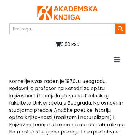
Skip
to
content
0,00 RSD
Toggle
Naviga
Home
About us
Kornelije Kvas rođen je 1970. u Beogradu.
Redovni je profesor na Katedri za opštu
Books
književnost i teoriju književnosti Filološkog
In preparation
fakulteta Univerziteta u Beogradu. Na osnovnim
Sale
studijama predaje Antičke poetike, Istoriju
opšte književnosti (realizam i naturalizam) i
Authors
Književne teorije od romantizma do naturalizma.
News
Na master studijama predaje Interpretativne