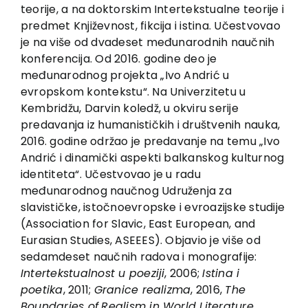
EU PROJECTS
teorije, a na doktorskim Intertekstualne teorije i
predmet Književnost, fikcija i istina. Učestvovao
Contact
je na više od dvadeset međunarodnih naučnih
konferencija. Od 2016. godine deo je
međunarodnog projekta „Ivo Andrić u
evropskom kontekstu“. Na Univerzitetu u
Kembridžu, Darvin koledž, u okviru serije
predavanja iz humanističkih i društvenih nauka,
2016. godine održao je predavanje na temu „Ivo
Andrić i dinamički aspekti balkanskog kulturnog
identiteta“. Učestvovao je u radu
međunarodnog naučnog Udruženja za
slavističke, istočnoevropske i evroazijske studije
(Association for Slavic, East European, and
Eurasian Studies, ASEEES). Objavio je više od
sedamdeset naučnih radova i monografije:
Intertekstualnost u poeziji
, 2006;
Istina i
poetika
, 2011;
Granice realizma
, 2016,
The
Boundaries of
Realism in World Literature