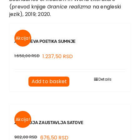
(prevod knjige
Granice realizma
na engleski
jezik), 2019; 2020.
Akcija!
ANDRIĆEVA POETIKA SUMNJE
1.650,00
RSD
1.237,50
RSD
Details
Add to basket
Akcija!
ŽENA KOJA ZAUSTAVLJA SATOVE
902,00
RSD
676,50
RSD