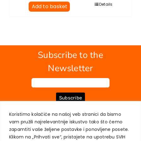
Details
Add to basket
Subscribe to the
Newsletter
Subscribe
Koristimo kolačiće na našoj veb stranici da bismo
vam pružili najrelevantnije iskustvo tako što ćemo
ABOUT US
BOOKS
MY ACCOUNT
CONTACT
TERMS OF PURCHASE
zapamtiti vaše željene postavke i ponovljene posete.
USER PRIVACY PROTECTION
Klikom na „Prihvati sve“, pristajete na upotrebu SVIH