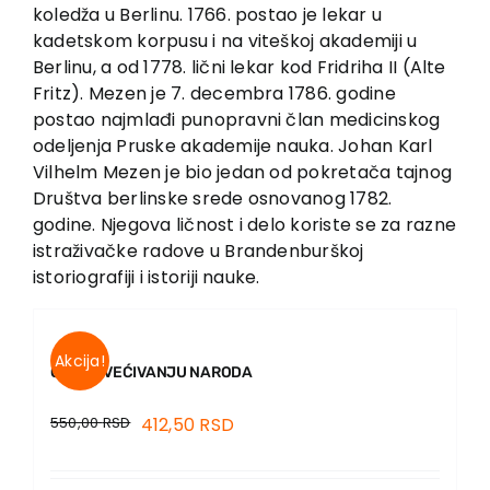
EU PROJECTS
koledža u Berlinu. 1766. postao je lekar u
kadetskom korpusu i na viteškoj akademiji u
Contact
Berlinu, a od 1778. lični lekar kod Fridriha II (Alte
Fritz). Mezen je 7. decembra 1786. godine
postao najmlađi punopravni član medicinskog
odeljenja Pruske akademije nauka. Johan Karl
Vilhelm Mezen je bio jedan od pokretača tajnog
Društva berlinske srede osnovanog 1782.
godine. Njegova ličnost i delo koriste se za razne
istraživačke radove u Brandenburškoj
istoriografiji i istoriji nauke.
Akcija!
O PROSVEĆIVANJU NARODA
550,00
RSD
412,50
RSD