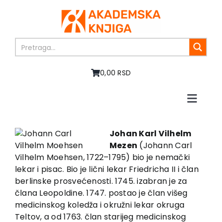
Skip
to
content
0,00 RSD
Toggle
Naviga
Home
About us
Johan Karl Vilhelm
Mezen
(Johann Carl
Books
Vilhelm Moehsen, 1722–1795) bio je nemački
In preparation
lekar i pisac. Bio je lični lekar Friedricha II i član
Sale
berlinske prosvećenosti. 1745. izabran je za
člana Leopoldine. 1747. postao je član višeg
Authors
medicinskog koledža i okružni lekar okruga
News
Teltov, a od 1763. član starijeg medicinskog