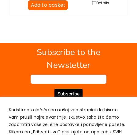
Details
Add to basket
Subscribe to the
Newsletter
Subscribe
Koristimo kolačiće na našoj veb stranici da bismo
vam pružili najrelevantnije iskustvo tako što ćemo
ABOUT US
BOOKS
MY ACCOUNT
CONTACT
TERMS OF PURCHASE
zapamtiti vaše željene postavke i ponovljene posete.
USER PRIVACY PROTECTION
Klikom na „Prihvati sve“, pristajete na upotrebu SVIH