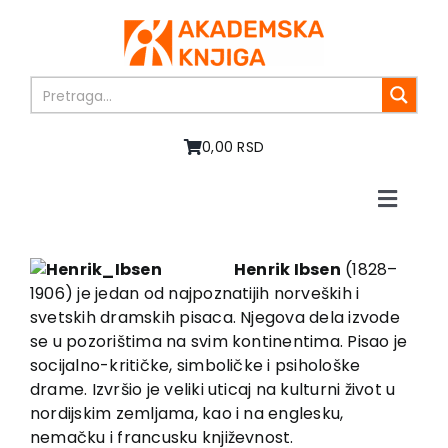
Skip
to
content
0,00 RSD
Toggle
Naviga
Home
About us
Henrik Ibsen
(1828–
1906) je jedan od najpoznatijih norveških i
Books
svetskih dramskih pisaca. Njegova dela izvode
In preparation
se u pozorištima na svim kontinentima. Pisao je
Sale
socijalno-kritičke, simboličke i psihološke
drame. Izvršio je veliki uticaj na kulturni život u
Authors
nordijskim zemljama, kao i na englesku,
News
nemačku i francusku književnost.