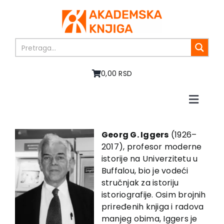
Skip
to
content
0,00 RSD
Toggle
Naviga
Home
About us
Georg G. Iggers
(1926–
2017), profesor moderne
Books
istorije na Univerzitetu u
In preparation
Buffalou, bio je vodeći
Sale
stručnjak za istoriju
istoriografije. Osim brojnih
Authors
priređenih knjiga i radova
News
manjeg obima, Iggers je