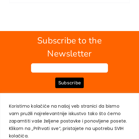
Subscribe to the
Newsletter
Subscribe
Koristimo kolačiće na našoj veb stranici da bismo
ABOUT US
BOOKS
MY ACCOUNT
CONTACT
TERMS OF PURCHASE
vam pružili najrelevantnije iskustvo tako što ćemo
USER PRIVACY PROTECTION
zapamtiti vaše željene postavke i ponovljene posete.
Klikom na „Prihvati sve“, pristajete na upotrebu SVIH
kolačića.