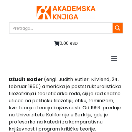
Skip
to
content
0,00 RSD
Toggle
Naviga
Home
About us
Džudit Batler
(engl. Judith Butler; Кlivlend, 24.
februar 1956) američka je poststrukturalistička
Books
filozofkinja i teoretičarka roda, čiji je rad snažno
In preparation
uticao na političku filozofiju, etiku, feminizam,
Sale
kvir teoriju i teoriju književnosti. Od 1993. predaje
na Univerzitetu Кalifornije u Berkliju, gde je
Authors
profesorka na katedri za komparativnu
News
književnost i program kritičke teorije.