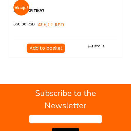
Akcija!
ŠTA JE KRITIKA?
660,00
RSD
495,00
RSD
Details
Add to basket
Subscribe to the
Newsletter