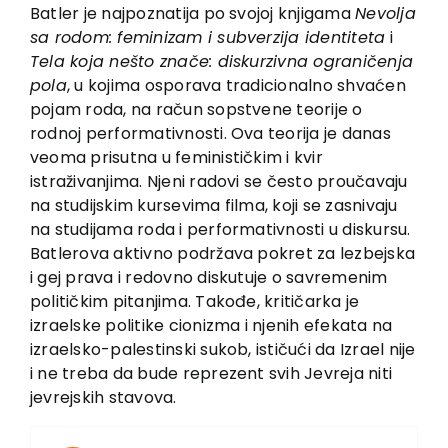
EU PROJECTS
Batler je najpoznatija po svojoj knjigama
Nevolja
sa rodom: feminizam i subverzija identiteta
i
Contact
Tela koja nešto znače: diskurzivna ograničenja
pola
, u kojima osporava tradicionalno shvaćen
pojam roda, na račun sopstvene teorije o
rodnoj performativnosti. Ova teorija je danas
veoma prisutna u feminističkim i kvir
istraživanjima. Njeni radovi se često proučavaju
na studijskim kursevima filma, koji se zasnivaju
na studijama roda i performativnosti u diskursu.
Batlerova aktivno podržava pokret za lezbejska
i gej prava i redovno diskutuje o savremenim
političkim pitanjima. Takođe, kritičarka je
izraelske politike cionizma i njenih efekata na
izraelsko-palestinski sukob, ističući da Izrael nije
i ne treba da bude reprezent svih Jevreja niti
jevrejskih stavova.