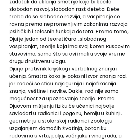
zadatak da uklanja smetnje koje bi kočile
slobodan razvoj, slobodan rast deteta. Dete
treba da se slobodno razvija, a vaspitanje se
ravna prema nepromenljivim zakonima razvoja
psihičkih i telesnih funkcija deteta. Prema tome,
Djui je jedan od teoretičara „slobodnog
vaspitanja“, teorije koja ima svoj koren Rusoovim
stavovima, samo što su ovi imali u svoje vreme
drugu društvenu ulogu.
Djui je protivnik knjiškog i verbalnog znanja i
učenja. Smatra kako je polazni izvor znanja rad,
jer radeći se stiču najsigurnija i najefikasnija
znanja, veštine i navike. Dakle, rad nije samo
mogućnost za upoznavanje teorije. Prema
Djuovom mišljenju fiziku će učenici najbolje
savladati u radionici i pogonu, hemiju u kuhinji,
geometriju u stolarskoj radionici, zoologiju
uzgajanjem domaćih životinja, botaniku
radovima u vrtu, polju, voćnjaku i vinogradu, a