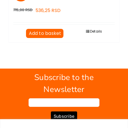
715,00
RSD
536,25
RSD
Details
Add to basket
Subscribe to the
Newsletter
Subscribe