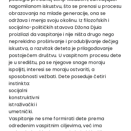
nagomilanom iskustvu, što se prenosi u procesu
obrazovanja na mlade generacije, ona se
održava i menja svoju okolinu. Iz filozofskih i
socijalno-političkih stavova Džona Djuia
proizilazi da vaspitanje i nije ništa drugo nego
neprekidno proširivanje i produbljivanje dečjeg
iskustva, a razvitak deteta je prilagođavanje
postojećem društvu. U vaspitnom procesu dete
je u središtu, pa se njegove snage moraju
ispoljiti, interesi se moraju ostvariti, a
sposobnosti vežbati. Dete poseduje četiri
instinkta:
socijalni
konstruktivni
istraživački i
umetnički.
Vaspitanje ne sme formirati dete prema
određenim vaspitnim ciljevima, već ima