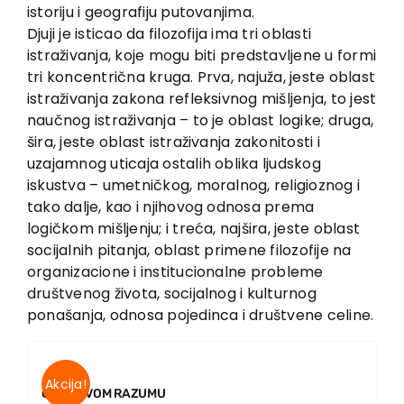
istoriju i geografiju putovanjima.
Djuji je isticao da filozofija ima tri oblasti
istraživanja, koje mogu biti predstavljene u formi
tri koncentrična kruga. Prva, najuža, jeste oblast
istraživanja zakona refleksivnog mišljenja, to jest
naučnog istraživanja – to je oblast logike; druga,
šira, jeste oblast istraživanja zakonitosti i
uzajamnog uticaja ostalih oblika ljudskog
iskustva – umetničkog, moralnog, religioznog i
tako dalje, kao i njihovog odnosa prema
logičkom mišljenju; i treća, najšira, jeste oblast
socijalnih pitanja, oblast primene filozofije na
organizacione i institucionalne probleme
društvenog života, socijalnog i kulturnog
ponašanja, odnosa pojedinca i društvene celine.
Akcija!
O ZDRAVOM RAZUMU