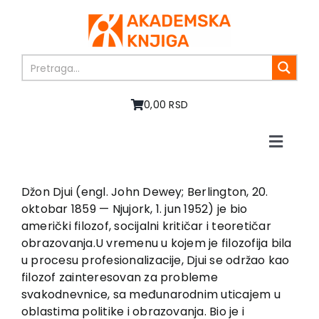
Skip
to
content
0,00 RSD
Toggle
Naviga
Home
About us
Džon Djui (engl. John Dewey; Berlington, 20.
oktobar 1859 — Njujork, 1. jun 1952) je bio
Books
američki filozof, socijalni kritičar i teoretičar
In preparation
obrazovanja.U vremenu u kojem je filozofija bila
Sale
u procesu profesionalizacije, Djui se održao kao
filozof zainteresovan za probleme
Authors
svakodnevnice, sa međunarodnim uticajem u
News
oblastima politike i obrazovanja. Bio je i