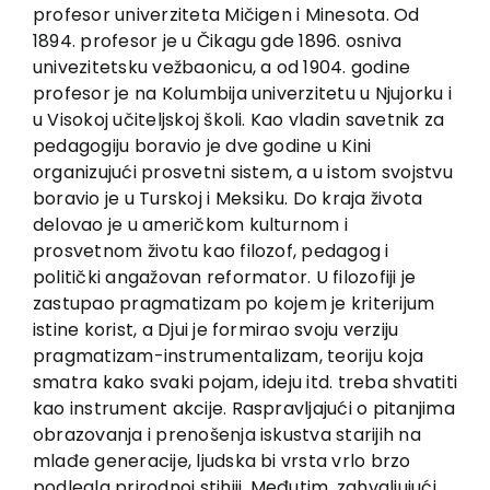
EU PROJECTS
profesor univerziteta Mičigen i Minesota. Od
1894. profesor je u Čikagu gde 1896. osniva
Contact
univezitetsku vežbaonicu, a od 1904. godine
profesor je na Kolumbija univerzitetu u Njujorku i
u Visokoj učiteljskoj školi. Kao vladin savetnik za
pedagogiju boravio je dve godine u Kini
organizujući prosvetni sistem, a u istom svojstvu
boravio je u Turskoj i Meksiku. Do kraja života
delovao je u američkom kulturnom i
prosvetnom životu kao filozof, pedagog i
politički angažovan reformator. U filozofiji je
zastupao pragmatizam po kojem je kriterijum
istine korist, a Djui je formirao svoju verziju
pragmatizam-instrumentalizam, teoriju koja
smatra kako svaki pojam, ideju itd. treba shvatiti
kao instrument akcije. Raspravljajući o pitanjima
obrazovanja i prenošenja iskustva starijih na
mlađe generacije, ljudska bi vrsta vrlo brzo
podlegla prirodnoj stihiji. Međutim, zahvaljujući