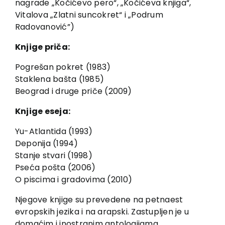
nagrade „Kočićevo pero“, „Kočićeva knjiga“,
Vitalova „Zlatni suncokret“ i „Podrum
Radovanović”)
Knjige priča:
Pogrešan pokret (1983)
Staklena bašta (1985)
Beograd i druge priče (2009)
Knjige eseja:
Yu-Atlantida (1993)
Deponija (1994)
Stanje stvari (1998)
Pseća pošta (2006)
O piscima i gradovima (2010)
Njegove knjige su prevedene na petnaest
evropskih jezika i na arapski. Zastupljen je u
domaćim i inostranim antologijama.