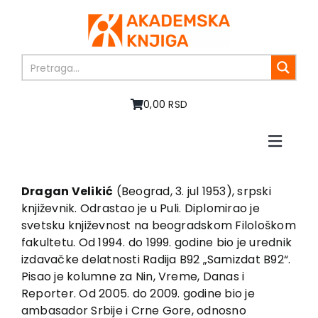
Skip
to
content
0,00 RSD
Toggle
Naviga
Home
About us
Dragan Velikić
(Beograd, 3. jul 1953), srpski
književnik. Odrastao je u Puli. Diplomirao je
Books
svetsku književnost na beogradskom Filološkom
In preparation
fakultetu. Od 1994. do 1999. godine bio je urednik
Sale
izdavačke delatnosti Radija B92 „Samizdat B92“.
Pisao je kolumne za Nin, Vreme, Danas i
Authors
Reporter. Od 2005. do 2009. godine bio je
News
ambasador Srbije i Crne Gore, odnosno