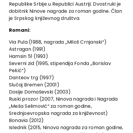
EU PROJECTS
Republike Srbije u Republici Austriji. Dvostruki je
dobitnik Ninove nagrade za roman godine. Član
Contact
je Srpskog književnog društva.
Romani:
Via Pula (1988, nagrada „Miloš Crnjanski“)
Astragan (1991)
Hamsin 51 (1993)
Severni zid (1995, stipendija Fonda „Borislav
Pekić“)
Danteov trg (1997)
Slučaj Bremen (2001)
Dosije Domaševski (2003)
Ruski prozor (2007, Ninova nagrada i Nagrada
„Meša Selimović“ za roman godine,
Srednjoevropska nagrada za književnost)
Bonavia (2012)
Islednik (2015, Ninova nagrada za roman godine,