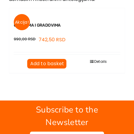
Akcija!
O PISCIMA I GRADOVIMA
990,00
RSD
742,50
RSD
Details
Add to basket
Subscribe to the
Newsletter