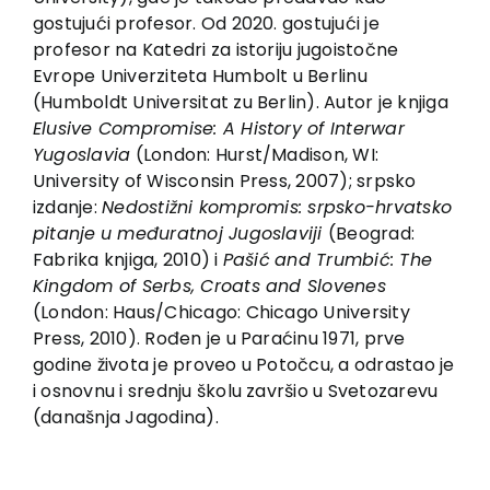
gostujući profesor. Od 2020. gostujući je
profesor na Katedri za istoriju jugoistočne
Evrope Univerziteta Humbolt u Berlinu
(Humboldt Universitat zu Berlin). Autor je knjiga
Elusive Compromise: A History of Interwar
Yugoslavia
(London: Hurst/Madison, WI:
University of Wisconsin Press, 2007); srpsko
izdanje:
Nedostižni kompromis: srpsko-hrvatsko
pitanje
u međuratnoj Jugoslaviji
(Beograd:
Fabrika knjiga, 2010) i
Pašić
and Trumbić: The
Kingdom of Serbs, Croats and Slovenes
(London: Haus/Chicago: Chicago University
Press, 2010). Rođen je u Paraćinu 1971, prve
godine života je proveo u Potočcu, a odrastao je
i osnovnu i srednju školu završio u Svetozarevu
(današnja Jagodina).