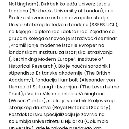
EU PROJECTS
Nottingham), Birkbek koledžu Univerziteta u
Londonu (Birkbeck, University of London), i na
Contact
Školi za slovenske i istočnoevropske studije
Univerzitetskog koledža u Londonu (SSEES UCL),
na kojoj je i diplomirao i doktorirao. Zajedno sa
grupom kolega osnovao je istraživački seminar
„Promišljanje moderne istorije Evrope“ na
londonskom Institutu za istorijska istraživanja
(„Rethinking Modern Europe“, Institute of
Historical Research). Bio je naučni saradnik i
stipendista Britanske akademije (The British
Academy), fondacija Humbolt (Alexander von
Humboldt Stiftung) i Liverhjum (The Leverhulme
Trust), i Vudro Vilson centra u Vašingtonu
(Wilson Center); stalni je saradnik Kraljevskog
istorijskog društva (Royal Historical Society).
Postdoktorsku specijalizaciju je završio na
Kolumbija univerzitetu u Njujorku (Columbia
University), gde je takođe predavao kao