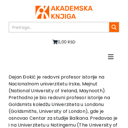
Skip
to
content
0,00 RSD
Toggle
Naviga
Home
About us
Dejan Đokić je redovni profesor istorije na
Nacionalnom univerzitetu Irske, Mejnut
Books
(National University of Ireland, Maynooth).
In preparation
Prethodno je bio redovni profesor istorije na
Sale
Goldsmits koledžu Univerziteta u Londonu
(Goldsmiths, University of London), gde je
Authors
osnovao Centar za studije Balkana. Predavao je
News
i na Univerzitetu u Notingemu (The University of