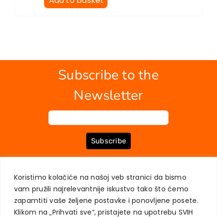
Add to basket
Subscribe to the
Newsletter
Subscribe
Koristimo kolačiće na našoj veb stranici da bismo
ABOUT US
BOOKS
MY ACCOUNT
CONTACT
TERMS OF PURCHASE
vam pružili najrelevantnije iskustvo tako što ćemo
USER PRIVACY PROTECTION
zapamtiti vaše željene postavke i ponovljene posete.
Klikom na „Prihvati sve“, pristajete na upotrebu SVIH