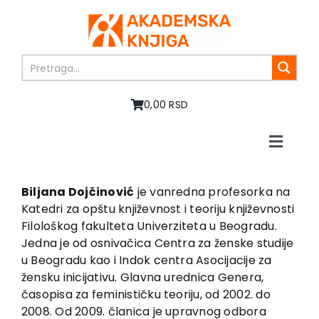
Skip
to
content
0,00 RSD
Toggle
Naviga
Home
About us
Biljana Dojčinović
je vanredna profesorka na
Katedri za opštu književnost i teoriju književnosti
Books
Filološkog fakulteta Univerziteta u Beogradu.
In preparation
Jedna je od osnivačica Centra za ženske studije
Sale
u Beogradu kao i Indok centra Asocijacije za
žensku inicijativu. Glavna urednica Genera,
Authors
časopisa za feminističku teoriju, od 2002. do
News
2008. Od 2009. članica je upravnog odbora