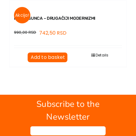
Akcija!
PRAVO SUNCA – DRUGAČIJI MODERNIZMI
990,00
RSD
742,50
RSD
Details
Add to basket
Subscribe to the
Newsletter