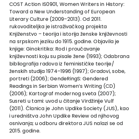
EU PROJECTS
COST Action IS0901, Women Writers in History:
Toward a New Understanding of European
Contact
Literary Culture (2009–2013). Od 2011.
rukovoditeljka je istraživačkog projekta
Knjiženstvo – teorija i istorija ženske književnosti
na srpskom jeziku do 1915. godine. Objavila je
knjige: Ginokritika: Rod i proučavanje
književnosti koju su pisale žene (1993); Odabrana
bibliografija radova iz feminističke teorije/
ženskih studija 1974–1996 (1997); Gradovi, sobe,
portreti (2006); GendeRingS: Gendered
Readings in Serbian Women’s Writing (CD)
(2006); Kartograf modernog sveta (2007);
Susreti u tami: uvod u čitanje Virdžinije Vulf
(2011). Članica je John Updike Society (JUS), kao
i uredništva John Updike Review od njihovog
osnivanja; u odboru direktora JUS nalazi se od
2015. godine.