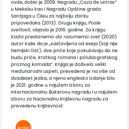
ovde, dobio je 2009. Nagradu „Caza de Letras”
News
u Meksiku kao i Nagradu Opštine grada
EU PROJECTS
Santjaga u Čileu za najbolju zbirku
pripovedaka (2013). Drugu knjigu,
Posle
Contact
svetlosti
, objavio je 2016. godine. Za knjigu
Kada prestanemo da razumemo svet
(2020)
autor kaže da je „sastavljena od eseja (koji nije
hemijski čist), dve priče koje pokušavaju da ne
budu priče, kratkog romana i polubiografskog
proznog komada”. Knjiga je doživela veliki
međunarodni uspeh, prevedena je na više od
dvadeset jezika, a njeno englesko izdanje bilo
je 2021. godine u najužem izboru za
internacionalnu Bukerovu nagradu i u najužem
izboru za Nacionalnu književnu nagradu za
prevedenu književnost
Akcija!