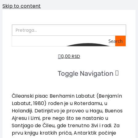
Skip to content
Search
0,00 RSD
Toggle Navigation
Home
About us
Čileanski pisac Benhamin Labatut (Benjamín
Labatut, 1980) rođen je u Roterdamu, u
Books
Holandiji. Detinjstvo je proveo u Hagu, Buenos
In preparation
Ajresu i Limi, pre nego što se nastanio u
Sale
Santjago de Čileu, gde trenutno živi i radi. Za
prvu knjigu kratkih priča, Antarktik počinje
Authors