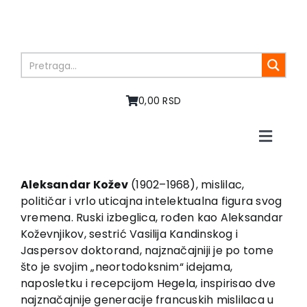
Skip
to
content
0,00 RSD
Toggle
Naviga
Home
About us
Aleksandar Kožev
(1902–1968), mislilac,
političar i vrlo uticajna intelektualna figura svog
Books
vremena. Ruski izbeglica, rođen kao Aleksandar
In preparation
Koževnjikov, sestrić Vasilija Kandinskog i
Sale
Jaspersov doktorand, najznačajniji je po tome
što je svojim „neortodoksnim“ idejama,
Authors
naposletku i recepcijom Hegela, inspirisao dve
News
najznačajnije generacije francuskih mislilaca u