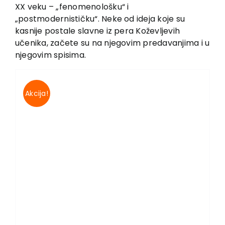
EU PROJECTS
XX veku – „fenomenološku“ i
„postmodernističku“. Neke od ideja koje su
Contact
kasnije postale slavne iz pera Koževljevih
učenika, začete su na njegovim predavanjima i u
njegovim spisima.
Akcija!