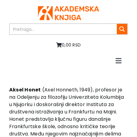
Skip
to
content
0,00 RSD
Toggle
Naviga
Home
About us
Aksel Honet
(Axel Honneth, 1949), profesor je
Books
na Odeljenju za filozofiju Univerziteta Kolumbija
In preparation
u Njujorku i doskorašnji direktor Instituta za
Sale
društvena istraživanja u Frankfurtu na Majni.
Honet predstavlja ključnu figuru današnje
Authors
Frankfurtske škole, odnosno kritičke teorije
News
društva. Među njegovim najznačajnijim delima