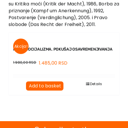
EU PROJECTS
su Kritika moći (Kritik der Macht), 1986, Borba za
priznanje (Kampf um Anerkennung), 1992,
Contact
Postvarenje (Verdinglichung), 2005. i Pravo
slobode (Das Recht der Freiheit), 2011.
Akcija!
IDEJA SOCIJALIZMA. POKUŠAJ OSAVREMENJIVANJA
1.980,00
RSD
1.485,00
RSD
Details
Add to basket