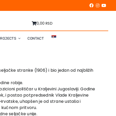
0,00 RSD
PROJECTS
CONTACT
ljačke stranke (1906) i bio jedan od najbližih
dine robije.
cioni političar u Kraljevini Jugoslaviji. Godine
, i postao potpredsednik Vlade Kraljevine
 Hrvatske, uhapšen je od strane ustaša i
u kućnom pritvoru.
dne seljačke unije.