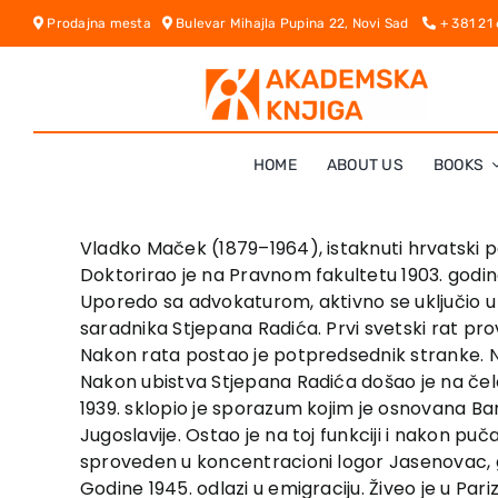
Skip
Prodajna mesta
Bulevar Mihajla Pupina 22, Novi Sad
+ 381 21
to
content
HOME
ABOUT US
BOOKS
Vladko Maček (1879–1964), istaknuti hrvatski pol
Doktorirao je na Pravnom fakultetu 1903. godin
Uporedo sa advokaturom, aktivno se uključio u p
saradnika Stjepana Radića. Prvi svetski rat prov
Nakon rata postao je potpredsednik stranke. Ne
Nakon ubistva Stjepana Radića došao je na čelo s
1939. sklopio je sporazum kojim je osnovana 
Jugoslavije. Ostao je na toj funkciji i nakon p
sproveden u koncentracioni logor Jasenovac, g
Godine 1945. odlazi u emigraciju. Živeo je u Par