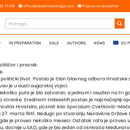
 65 71 610
office@akademskaknjiga.com
Prijava na newsletter
IN PREPARATION
SALE
AUTHORS
NEWS
EU 
itičar i pravnik.
e.
olitički život. Postao je član Glavnog odbora Hrvatske se
eo je u austrougarskoj vojsci.
koliko puta je bio zatvaran, a jednom i osuđen na tri go
tranke. Sredinom tridesetih postao je najznačajniji opozi
Banovina Hrvatska, poznat kao Sporazum Cvetković–Maček
uča 27. marta 1941. Nedugo po stvaranju Nezavisne Države
de je proveo nekoliko meseci. Ostatak rata je proveo 
izu, docnije u SAD, gde je bio jedan od osnivača Međunaro