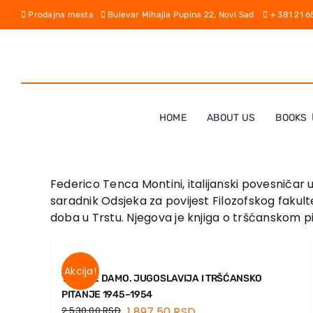
Skip
Prodajna mesta
Bulevar Mihajla Pupina 22, Novi Sad
+ 381 21 
to
content
HOME
ABOUT US
BOOKS
Federico Tenca Montini, italijanski povesničar
saradnik Odsjeka za povijest Filozofskog fakul
doba u Trstu. Njegova je knjiga o tršćanskom pita
Akcija!
TRST NE DAMO. JUGOSLAVIJA I TRŠĆANSKO
PITANJE 1945–1954
2.530,00
RSD
1.897,50
RSD