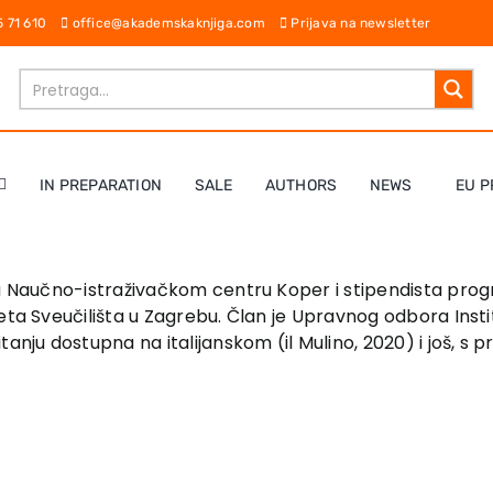
65 71 610
office@akademskaknjiga.com
Prijava na newsletter
IN PREPARATION
SALE
AUTHORS
NEWS
EU P
 u Naučno-istraživačkom centru Koper i stipendista prog
teta Sveučilišta u Zagrebu. Član je Upravnog odbora Ins
nju dostupna na italijanskom (il Mulino, 2020) i još, s pr