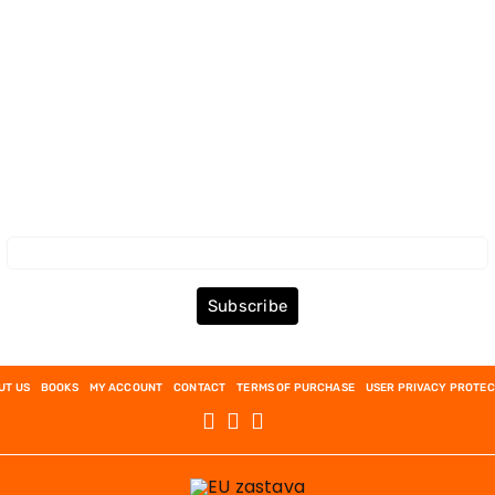
Subscribe to the Newsletter
Subscribe
UT US
BOOKS
MY ACCOUNT
CONTACT
TERMS OF PURCHASE
USER PRIVACY PROTEC